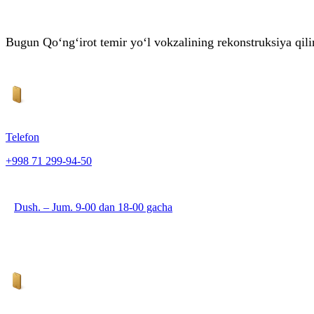
Bugun Qo‘ng‘irot temir yo‘l vokzalining rekonstruksiya qili
Telefon
+998 71 299-94-50
Dush. – Jum. 9-00 dan 18-00 gacha