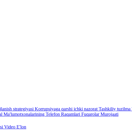
lanish strategiyasi
Korrupsiyaga qarshi ichki nazorat
Tashkiliy tuzilma
l Ma'lumotxonalarining Telefon Raqamlari
Fuqarolar Murojaati
asi
Video
E'lon