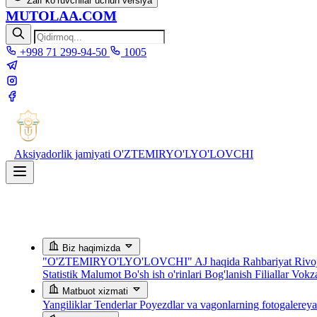
Zaif ko‘ruvchilar uchun versiya
MUTOLAA.COM
+998 71 299-94-50
1005
Aksiyadorlik jamiyati
O'ZTEMIRYO'LYO'LOVCHI
Biz haqimizda
"O'ZTEMIRYO'LYO'LOVCHI" AJ haqida
Rahbariyat
Rivoj
Statistik Malumot
Bo'sh ish o'rinlari
Bog'lanish
Filiallar
Vokza
Matbuot xizmati
Yangiliklar
Tenderlar
Poyezdlar va vagonlarning fotogalerey