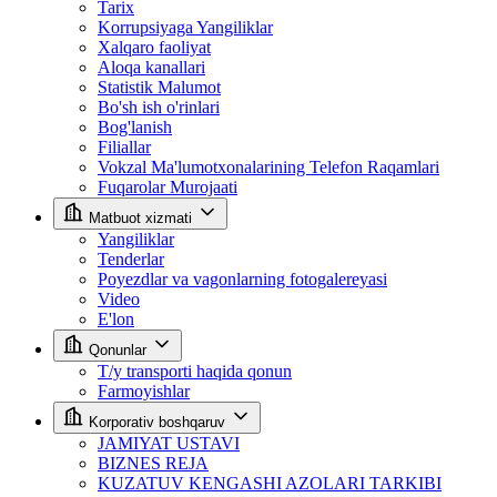
Tarix
Korrupsiyaga Yangiliklar
Xalqaro faoliyat
Aloqa kanallari
Statistik Malumot
Bo'sh ish o'rinlari
Bog'lanish
Filiallar
Vokzal Ma'lumotxonalarining Telefon Raqamlari
Fuqarolar Murojaati
Matbuot xizmati
Yangiliklar
Tenderlar
Poyezdlar va vagonlarning fotogalereyasi
Video
E'lon
Qonunlar
T/y transporti haqida qonun
Farmoyishlar
Korporativ boshqaruv
JAMIYAT USTAVI
BIZNES REJA
KUZATUV KENGASHI AZOLARI TARKIBI