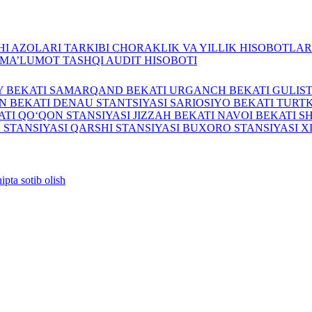
I AZOLARI TARKIBI
CHORAKLIK VA YILLIK HISOBOTLA
A MA’LUMOT
TASHQI AUDIT HISOBOTI
Y BEKATI
SAMARQAND BEKATI
URGANCH BEKATI
GULIS
N BEKATI
DENAU STANTSIYASI
SARIOSIYO BEKATI
TURTK
ATI
QO‘QON STANSIYASI
JIZZAH BEKATI
NAVOI BEKATI
S
 STANSIYASI
QARSHI STANSIYASI
BUXORO STANSIYASI
X
ipta sotib olish