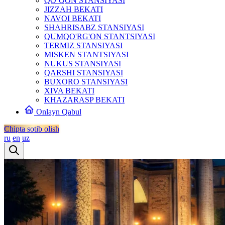
QO‘QON STANSIYASI
JIZZAH BEKATI
NAVOI BEKATI
SHAHRISABZ STANSIYASI
QUMQO'RG'ON STANTSIYASI
TERMIZ STANSIYASI
MISKEN STANTSIYASI
NUKUS STANSIYASI
QARSHI STANSIYASI
BUXORO STANSIYASI
XIVA BEKATI
KHAZARASP BEKATI
Onlayn Qabul
Chipta sotib olish
ru
en
uz