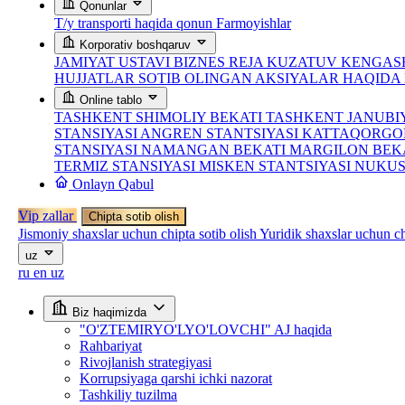
Qonunlar
T/y transporti haqida qonun
Farmoyishlar
Korporativ boshqaruv
JAMIYAT USTAVI
BIZNES REJA
KUZATUV KENGASH
HUJJATLAR
SOTIB OLINGAN AKSIYALAR HAQID
Online tablo
TASHKENT SHIMOLIY BEKATI
TASHKENT JANUBI
STANSIYASI
ANGREN STANTSIYASI
KATTAQORGO
STANSIYASI
NAMANGAN BEKATI
MARGILON BEK
TERMIZ STANSIYASI
MISKEN STANTSIYASI
NUKUS
Onlayn Qabul
Vip zallar
Chipta sotib olish
Jismoniy shaxslar uchun chipta sotib olish
Yuridik shaxslar uchun ch
uz
ru
en
uz
Biz haqimizda
"O'ZTEMIRYO'LYO'LOVCHI" AJ haqida
Rahbariyat
Rivojlanish strategiyasi
Korrupsiyaga qarshi ichki nazorat
Tashkiliy tuzilma