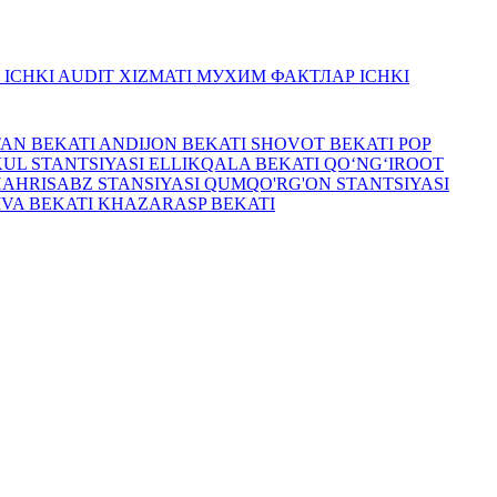
R
ICHKI AUDIT XIZMATI
МУХИМ ФАКТЛАР
ICHKI
TAN BEKATI
ANDIJON BEKATI
SHOVOT BEKATI
POP
UL STANTSIYASI
ELLIKQALA BEKATI
QO‘NG‘IROOT
HAHRISABZ STANSIYASI
QUMQO'RG'ON STANTSIYASI
IVA BEKATI
KHAZARASP BEKATI