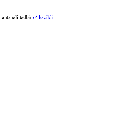
tantanali tadbir
o‘tkazildi
.