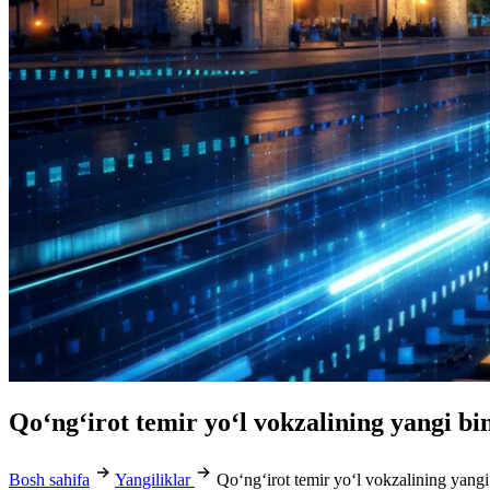
Qo‘ng‘irot temir yo‘l vokzalining yangi bin
Bosh sahifa
Yangiliklar
Qo‘ng‘irot temir yo‘l vokzalining yangi 