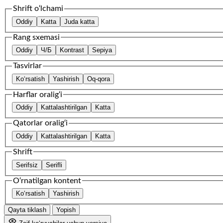
Shrift o‘lchami
Oddiy
Katta
Juda katta
Rang sxemasi
Oddiy
Ч/Б
Kontrast
Sepiya
Tasvirlar
Ko‘rsatish
Yashirish
Oq-qora
Harflar oralig‘i
Oddiy
Kattalashtirilgan
Katta
Qatorlar oralig‘i
Oddiy
Kattalashtirilgan
Katta
Shrift
Serifsiz
Serifli
O‘rnatilgan kontent
Ko‘rsatish
Yashirish
Qayta tiklash
Yopish