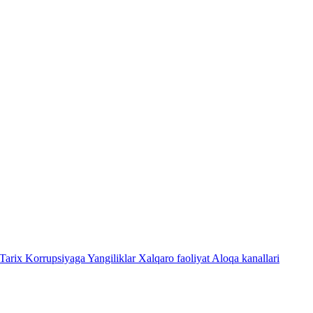
Tarix
Korrupsiyaga Yangiliklar
Xalqaro faoliyat
Aloqa kanallari