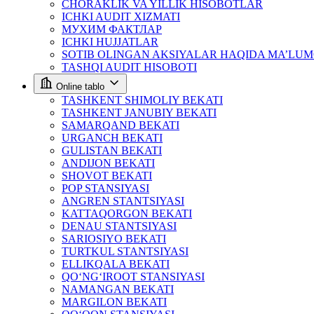
CHORAKLIK VA YILLIK HISOBOTLAR
ICHKI AUDIT XIZMATI
МУХИМ ФАКТЛАР
ICHKI HUJJATLAR
SOTIB OLINGAN AKSIYALAR HAQIDA MA’LU
TASHQI AUDIT HISOBOTI
Online tablo
TASHKENT SHIMOLIY BEKATI
TASHKENT JANUBIY BEKATI
SAMARQAND BEKATI
URGANCH BEKATI
GULISTAN BEKATI
ANDIJON BEKATI
SHOVOT BEKATI
POP STANSIYASI
ANGREN STANTSIYASI
KATTAQORGON BEKATI
DENAU STANTSIYASI
SARIOSIYO BEKATI
TURTKUL STANTSIYASI
ELLIKQALA BEKATI
QO‘NG‘IROOT STANSIYASI
NAMANGAN BEKATI
MARGILON BEKATI