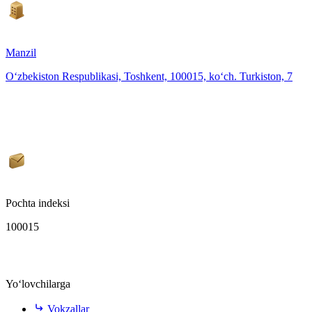
Manzil
O‘zbekiston Respublikasi, Toshkent, 100015, ko‘ch. Turkiston, 7
Pochta indeksi
100015
Yo‘lovchilarga
Vokzallar