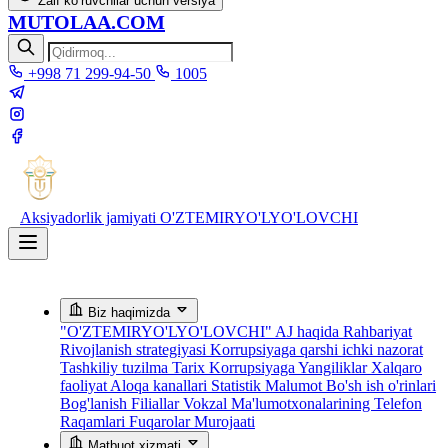
Zaif ko‘ruvchilar uchun versiya
MUTOLAA.COM
+998 71 299-94-50
1005
Aksiyadorlik jamiyati
O'ZTEMIRYO'LYO'LOVCHI
Biz haqimizda
"O'ZTEMIRYO'LYO'LOVCHI" AJ haqida
Rahbariyat
Rivojlanish strategiyasi
Korrupsiyaga qarshi ichki nazorat
Tashkiliy tuzilma
Tarix
Korrupsiyaga Yangiliklar
Xalqaro
faoliyat
Aloqa kanallari
Statistik Malumot
Bo'sh ish o'rinlari
Bog'lanish
Filiallar
Vokzal Ma'lumotxonalarining Telefon
Raqamlari
Fuqarolar Murojaati
Matbuot xizmati