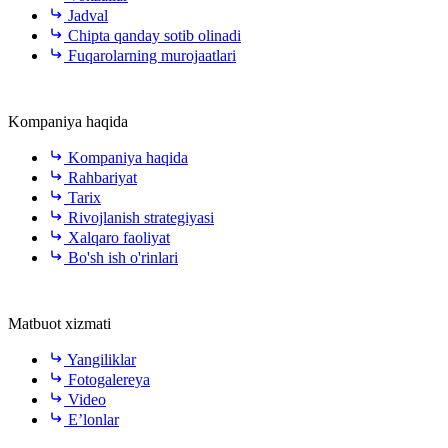
Jadval
Chipta qanday sotib olinadi
Fuqarolarning murojaatlari
Kompaniya haqida
Kompaniya haqida
Rahbariyat
Tarix
Rivojlanish strategiyasi
Xalqaro faoliyat
Bo'sh ish o'rinlari
Matbuot xizmati
Yangiliklar
Fotogalereya
Video
E’lonlar