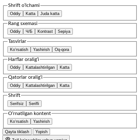
Shrift o‘lchami
Oddiy
Katta
Juda katta
Rang sxemasi
Oddiy
Ч/Б
Kontrast
Sepiya
Tasvirlar
Ko‘rsatish
Yashirish
Oq-qora
Harflar oralig‘i
Oddiy
Kattalashtirilgan
Katta
Qatorlar oralig‘i
Oddiy
Kattalashtirilgan
Katta
Shrift
Serifsiz
Serifli
O‘rnatilgan kontent
Ko‘rsatish
Yashirish
Qayta tiklash
Yopish