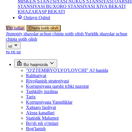
MISKEN STANTSIYASI
NUKUS STANSIYASI
QARSH
STANSIYASI
BUXORO STANSIYASI
XIVA BEKATI
KHAZARASP BEKATI
Onlayn Qabul
Vip zallar
Chipta sotib olish
Jismoniy shaxslar uchun chipta sotib olish
Yuridik shaxslar uchun
chipta sotib olish
uz
ru
en
uz
Biz haqimizda
"O'ZTEMIRYO'LYO'LOVCHI" AJ haqida
Rahbariyat
Rivojlanish strategiyasi
Korrupsiyaga qarshi ichki nazorat
Tashkiliy tuzilma
Tarix
Korrupsiyaga Yangiliklar
Xalqaro faoliyat
Aloqa kanallari
Statistik Malumot
Bo'sh ish o'rinlari
Bog'lanish