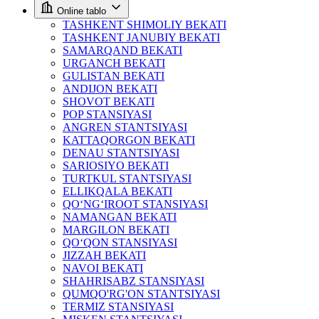
Online tablo
TASHKENT SHIMOLIY BEKATI
TASHKENT JANUBIY BEKATI
SAMARQAND BEKATI
URGANCH BEKATI
GULISTAN BEKATI
ANDIJON BEKATI
SHOVOT BEKATI
POP STANSIYASI
ANGREN STANTSIYASI
KATTAQORGON BEKATI
DENAU STANTSIYASI
SARIOSIYO BEKATI
TURTKUL STANTSIYASI
ELLIKQALA BEKATI
QO‘NG‘IROOT STANSIYASI
NAMANGAN BEKATI
MARGILON BEKATI
QO‘QON STANSIYASI
JIZZAH BEKATI
NAVOI BEKATI
SHAHRISABZ STANSIYASI
QUMQO'RG'ON STANTSIYASI
TERMIZ STANSIYASI