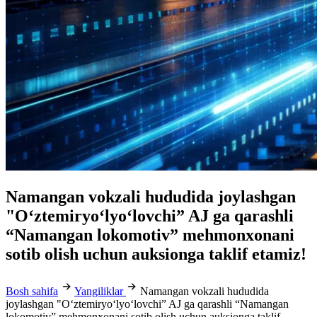
Namangan vokzali hududida joylashgan
"O‘ztemiryo‘lyo‘lovchi” AJ ga qarashli
“Namangan lokomotiv” mehmonxonani
sotib olish uchun auksionga taklif etamiz!
Bosh sahifa
Yangiliklar
Namangan vokzali hududida
joylashgan "O‘ztemiryo‘lyo‘lovchi” AJ ga qarashli “Namangan
lokomotiv” mehmonxonani sotib olish uchun auksionga taklif