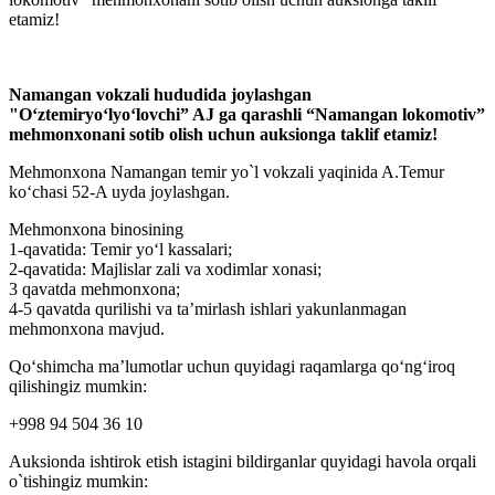
etamiz!
Namangan vokzali hududida joylashgan
"O‘ztemiryo‘lyo‘lovchi” AJ ga qarashli “Namangan lokomotiv”
mehmonxonani sotib olish uchun auksionga taklif etamiz!
Mehmonxona Namangan temir yo`l vokzali yaqinida A.Temur
ko‘chasi 52-A uyda joylashgan.
Mehmonxona binosining
1-qavatida: Temir yo‘l kassalari;
2-qavatida: Majlislar zali va xodimlar xonasi;
3 qavatda mehmonxona;
4-5 qavatda qurilishi va ta’mirlash ishlari yakunlanmagan
mehmonxona mavjud.
Qo‘shimcha ma’lumotlar uchun quyidagi raqamlarga qo‘ng‘iroq
qilishingiz mumkin:
+998 94 504 36 10
Auksionda ishtirok etish istagini bildirganlar quyidagi havola orqali
o`tishingiz mumkin: