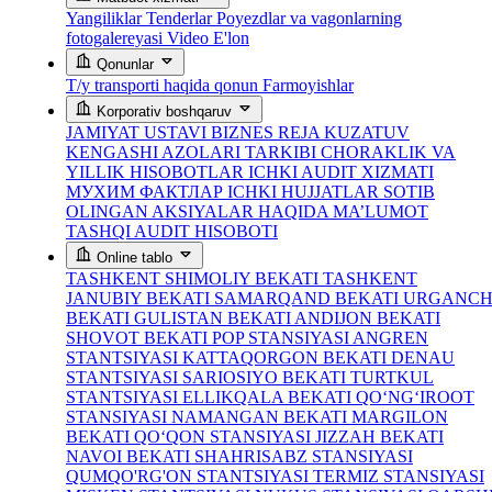
Yangiliklar
Tenderlar
Poyezdlar va vagonlarning
fotogalereyasi
Video
E'lon
Qonunlar
T/y transporti haqida qonun
Farmoyishlar
Korporativ boshqaruv
JAMIYAT USTAVI
BIZNES REJA
KUZATUV
KENGASHI AZOLARI TARKIBI
CHORAKLIK VA
YILLIK HISOBOTLAR
ICHKI AUDIT XIZMATI
МУХИМ ФАКТЛАР
ICHKI HUJJATLAR
SOTIB
OLINGAN AKSIYALAR HAQIDA MA’LUMOT
TASHQI AUDIT HISOBOTI
Online tablo
TASHKENT SHIMOLIY BEKATI
TASHKENT
JANUBIY BEKATI
SAMARQAND BEKATI
URGANC
BEKATI
GULISTAN BEKATI
ANDIJON BEKATI
SHOVOT BEKATI
POP STANSIYASI
ANGREN
STANTSIYASI
KATTAQORGON BEKATI
DENAU
STANTSIYASI
SARIOSIYO BEKATI
TURTKUL
STANTSIYASI
ELLIKQALA BEKATI
QO‘NG‘IROOT
STANSIYASI
NAMANGAN BEKATI
MARGILON
BEKATI
QO‘QON STANSIYASI
JIZZAH BEKATI
NAVOI BEKATI
SHAHRISABZ STANSIYASI
QUMQO'RG'ON STANTSIYASI
TERMIZ STANSIYASI