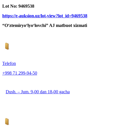
Lot No: 9469538
https://e-auksion.uz/lot-view?lot_id=9469538
“O‘ztemiryo‘lyo‘lovchi” AJ matbuot xizmati
Telefon
+998 71 299-94-50
Dush. – Jum. 9-00 dan 18-00 gacha