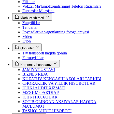
Filiallar
Vokzal Ma'lumotxonalarining Telefon Raqamlari
Fuqarolar Murojaati
Matbuot xizmati
Yangiliklar
Tenderlar
Poyezdlar va vagonlarning fotogalereyasi
Video
E'lon
Qonunlar
T/y transporti haqida qonun
Farmoyishlar
Korporativ boshqaruv
JAMIYAT USTAVI
BIZNES REJA
KUZATUV KENGASHI AZOLARI TARKIBI
CHORAKLIK VA YILLIK HISOBOTLAR
ICHKI AUDIT XIZMATI
МУХИМ ФАКТЛАР
ICHKI HUJJATLAR
SOTIB OLINGAN AKSIYALAR HAQIDA
MA’LUMOT
TASHQI AUDIT HISOBOTI