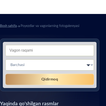
fotogalereyasi
Bosh sahifa
Poyezdlar va vagonlarning fotogalereyasi
Тип вагона (Без перевода)
Qidirmoq
Yaqinda qo'shilgan rasmlar