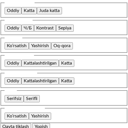
Shrift o‘lchami
Oddiy
Katta
Juda katta
Rang sxemasi
Oddiy
Ч/Б
Kontrast
Sepiya
Tasvirlar
Ko‘rsatish
Yashirish
Oq-qora
Harflar oralig‘i
Oddiy
Kattalashtirilgan
Katta
Qatorlar oralig‘i
Oddiy
Kattalashtirilgan
Katta
Shrift
Serifsiz
Serifli
O‘rnatilgan kontent
Ko‘rsatish
Yashirish
Qayta tiklash
Yopish