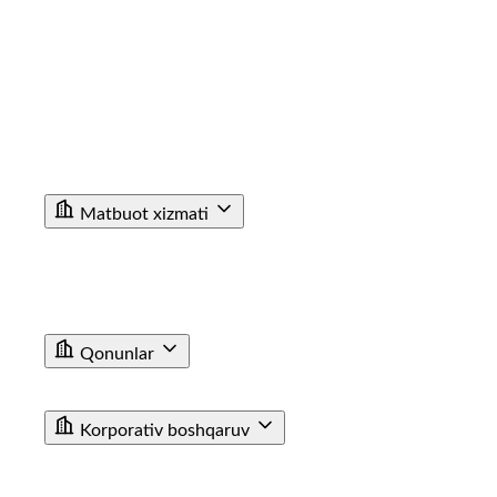
Korrupsiyaga Yangiliklar
Xalqaro faoliyat
Aloqa kanallari
Statistik Malumot
Bo'sh ish o'rinlari
Bog'lanish
Filiallar
Vokzal Ma'lumotxonalarining Telefon Raqamlari
Fuqarolar Murojaati
Matbuot xizmati
Yangiliklar
Tenderlar
Poyezdlar va vagonlarning fotogalereyasi
Video
E'lon
Qonunlar
T/y transporti haqida qonun
Farmoyishlar
Korporativ boshqaruv
JAMIYAT USTAVI
BIZNES REJA
KUZATUV KENGASHI AZOLARI TARKIBI