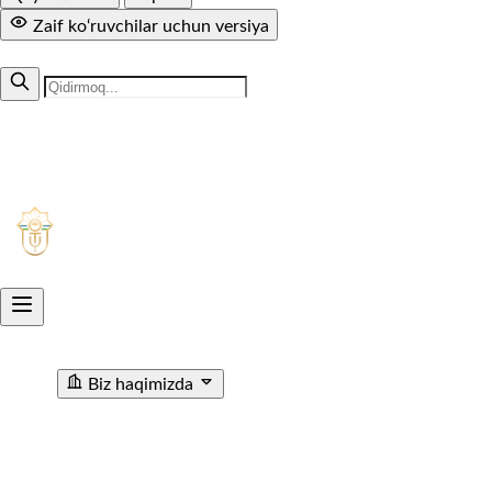
Zaif ko‘ruvchilar uchun versiya
MUTOLAA.COM
+998 71 299-94-50
1005
Aksiyadorlik jamiyati
O'ZTEMIRYO'LYO'LOVCHI
Biz haqimizda
"O'ZTEMIRYO'LYO'LOVCHI" AJ haqida
Rahbariyat
Rivojlanish strategiyasi
Korrupsiyaga qarshi ichki
nazorat
Tashkiliy tuzilma
Tarix
Korrupsiyaga Yangiliklar
Xalqaro faoliyat
Aloqa kanallari
Statistik Malumot
Bo'sh ish o'rinlari
Bog'lanish
Filiallar
Vokzal