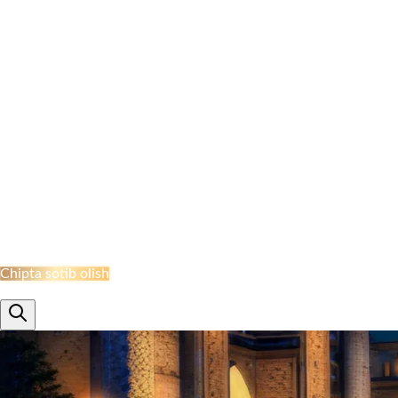
NAMANGAN BEKATI
MARGILON BEKATI
QO‘QON STANSIYASI
JIZZAH BEKATI
NAVOI BEKATI
SHAHRISABZ STANSIYASI
QUMQO'RG'ON STANTSIYASI
TERMIZ STANSIYASI
MISKEN STANTSIYASI
NUKUS STANSIYASI
QARSHI STANSIYASI
BUXORO STANSIYASI
XIVA BEKATI
KHAZARASP BEKATI
Onlayn Qabul
Chipta sotib olish
ru
en
uz