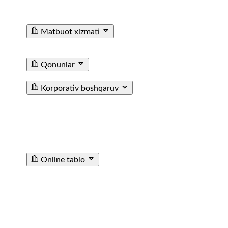
Ma'lumotxonalarining Telefon Raqamlari
Fuqarolar
Murojaati
Matbuot xizmati
Yangiliklar
Tenderlar
Poyezdlar va vagonlarning
fotogalereyasi
Video
E'lon
Qonunlar
T/y transporti haqida qonun
Farmoyishlar
Korporativ boshqaruv
JAMIYAT USTAVI
BIZNES REJA
KUZATUV KENGASHI
AZOLARI TARKIBI
CHORAKLIK VA YILLIK
HISOBOTLAR
ICHKI AUDIT XIZMATI
МУХИМ
ФАКТЛАР
ICHKI HUJJATLAR
SOTIB OLINGAN
AKSIYALAR HAQIDA MA’LUMOT
TASHQI AUDIT
HISOBOTI
Online tablo
TASHKENT SHIMOLIY BEKATI
TASHKENT JANUBIY
BEKATI
SAMARQAND BEKATI
URGANCH BEKATI
GULISTAN BEKATI
ANDIJON BEKATI
SHOVOT
BEKATI
POP STANSIYASI
ANGREN STANTSIYASI
KATTAQORGON BEKATI
DENAU STANTSIYASI
SARIOSIYO BEKATI
TURTKUL STANTSIYASI