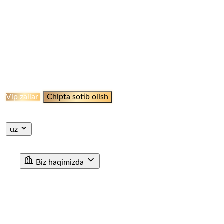
ELLIKQALA BEKATI
QO‘NG‘IROOT STANSIYASI
NAMANGAN BEKATI
MARGILON BEKATI
QO‘QON
STANSIYASI
JIZZAH BEKATI
NAVOI BEKATI
SHAHRISABZ STANSIYASI
QUMQO'RG'ON
STANTSIYASI
TERMIZ STANSIYASI
MISKEN
STANTSIYASI
NUKUS STANSIYASI
QARSHI
STANSIYASI
BUXORO STANSIYASI
XIVA BEKATI
KHAZARASP BEKATI
Onlayn Qabul
Vip zallar
Chipta sotib olish
Jismoniy shaxslar uchun chipta sotib olish
Yuridik shaxslar
uchun chipta sotib olish
uz
ru
en
uz
Biz haqimizda
"O'ZTEMIRYO'LYO'LOVCHI" AJ haqida
Rahbariyat
Rivojlanish strategiyasi
Korrupsiyaga qarshi ichki nazorat
Tashkiliy tuzilma
Tarix