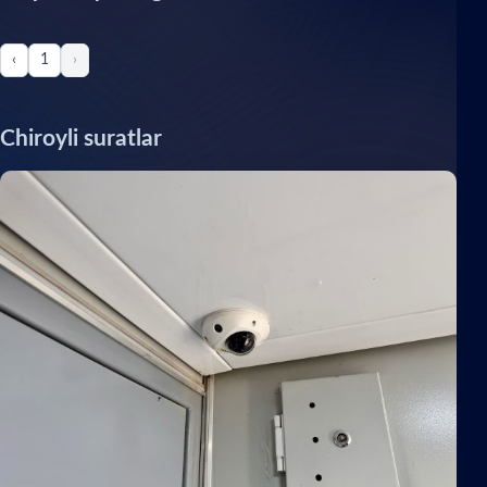
‹
1
›
Chiroyli suratlar