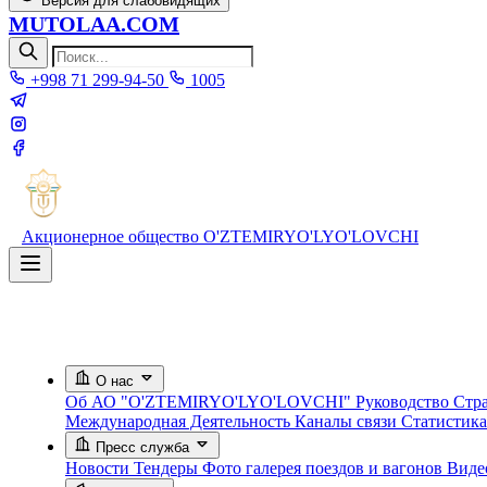
Версия для слабовидящих
MUTOLAA.COM
+998 71 299-94-50
1005
Акционерное общество
O'ZTEMIRYO'LYO'LOVCHI
О нас
Об АО "O'ZTEMIRYO'LYO'LOVCHI"
Руководство
Стра
Международная Деятельность
Каналы связи
Статистик
Пресс служба
Новости
Тендеры
Фото галерея поездов и вагонов
Вид