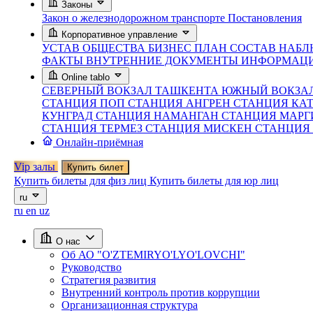
Законы
Закон о железнодорожном транспорте
Постановления
Корпоративное управление
УСТАВ ОБЩЕСТВА
БИЗНЕС ПЛАН
СОСТАВ НАБЛ
ФАКТЫ
ВНУТРЕННИЕ ДОКУМЕНТЫ
ИНФОРМАЦИ
Online tablo
СЕВЕРНЫЙ ВОКЗАЛ ТАШКЕНТА
ЮЖНЫЙ ВОКЗА
СТАНЦИЯ ПОП
СТАНЦИЯ АНГРЕН
СТАНЦИЯ КА
КУНГРАД
СТАНЦИЯ НАМАНГАН
СТАНЦИЯ МАР
СТАНЦИЯ ТЕРМЕЗ
СТАНЦИЯ МИСКЕН
СТАНЦИЯ
Онлайн-приёмная
Vip залы
Купить билет
Купить билеты для физ лиц
Купить билеты для юр лиц
ru
ru
en
uz
О нас
Об АО "O'ZTEMIRYO'LYO'LOVCHI"
Руководство
Стратегия развития
Внутренний контроль против коррупции
Организационная структура