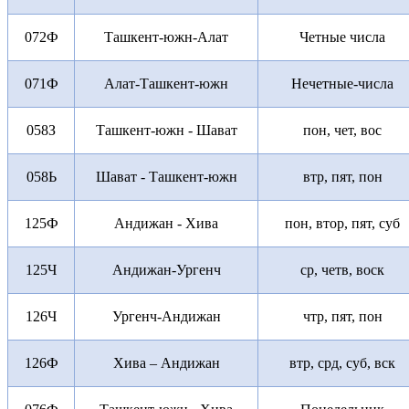
072Ф
Ташкент-южн-Алат
Четные числа
071Ф
Алат-Ташкент-южн
Нечетные-числа
058З
Ташкент-южн - Шават
пон, чет, вос
058Ь
Шават - Ташкент-южн
втр, пят, пон
125Ф
Андижан - Хива
пон, втор, пят, суб
125Ч
Андижан-Ургенч
ср, четв, воск
126Ч
Ургенч-Андижан
чтр, пят, пон
126Ф
Хива – Андижан
втр, срд, суб, вск