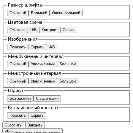
Размер шрифта
Обычный
Большой
Очень большой
Цветовая схема
Обычная
Ч/Б
Контраст
Сепия
Изображения
Показать
Скрыть
Ч/Б
Межбуквенный интервал
Обычный
Увеличенный
Большой
Межстрочный интервал
Обычный
Увеличенный
Большой
Шрифт
Без засечек
С засечками
Встраиваемый контент
Показать
Скрыть
Сбросить
Закрыть