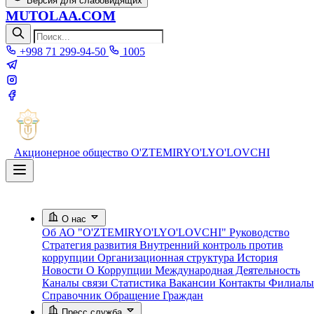
Версия для слабовидящих
MUTOLAA.COM
+998 71 299-94-50
1005
Акционерное общество
O'ZTEMIRYO'LYO'LOVCHI
О нас
Об АО "O'ZTEMIRYO'LYO'LOVCHI"
Руководство
Стратегия развития
Внутренний контроль против
коррупции
Организационная структура
История
Новости О Коррупции
Международная Деятельность
Каналы связи
Статистика
Вакансии
Контакты
Филиалы
Справочник
Обращение Граждан
Пресс служба