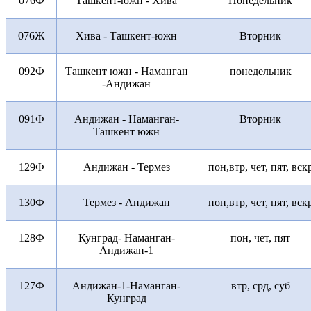
076Ф
Ташкент-южн - Хива
Понедельник
076Ж
Хива - Ташкент-южн
Вторник
092Ф
Ташкент южн - Наманган
понедельник
-Андижан
091Ф
Андижан - Наманган-
Вторник
Ташкент южн
129Ф
Андижан - Термез
пон,втр, чет, пят, вск
130Ф
Термез - Андижан
пон,втр, чет, пят, вск
128Ф
Кунград- Наманган-
пон, чет, пят
Андижан-1
127Ф
Андижан-1-Наманган-
втр, срд, суб
Кунград