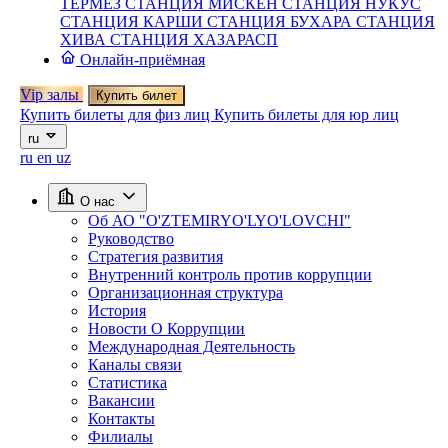
ТЕРМЕЗ
СТАНЦИЯ МИСКЕН
СТАНЦИЯ НУКУС
СТАНЦИЯ КАРШИ
СТАНЦИЯ БУХАРА
СТАНЦИЯ
ХИВА
СТАНЦИЯ ХАЗАРАСП
Онлайн-приёмная
Vip залы
Купить билет
Купить билеты для физ лиц
Купить билеты для юр лиц
ru
ru
en
uz
О нас
Об АО "O'ZTEMIRYO'LYO'LOVCHI"
Руководство
Стратегия развития
Внутренний контроль против коррупции
Организационная структура
История
Новости О Коррупции
Международная Деятельность
Каналы связи
Статистика
Вакансии
Контакты
Филиалы