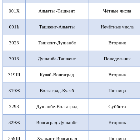
001Х
Алматы -Ташкент
Чётные числа
001Ь
Ташкент-Алматы
Нечётные числа
302З
Ташкент-Душанбе
Вторник
301З
Душанбе-Ташкент
Понедельник
319Щ
Куляб-Волгаград
Вторник
319Ж
Волгаград-Куляб
Пятница
329З
Душанбе-Волгаград
Суббота
329Ж
Волгаград-Душанбе
Вторник
359Щ
Худжант-Волгаград
Пятница