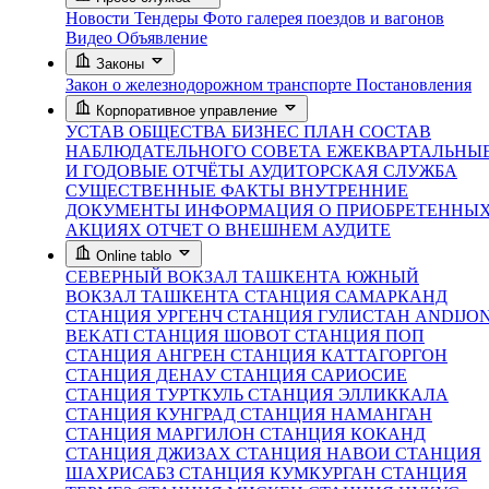
Новости
Тендеры
Фото галерея поездов и вагонов
Видео
Объявление
Законы
Закон о железнодорожном транспорте
Постановления
Корпоративное управление
УСТАВ ОБЩЕСТВА
БИЗНЕС ПЛАН
СОСТАВ
НАБЛЮДАТЕЛЬНОГО СОВЕТА
ЕЖЕКВАРТАЛЬНЫ
И ГОДОВЫЕ ОТЧЁТЫ
АУДИТОРСКАЯ СЛУЖБА
СУЩЕСТВЕННЫЕ ФАКТЫ
ВНУТРЕННИЕ
ДОКУМЕНТЫ
ИНФОРМАЦИЯ О ПРИОБРЕТЕННЫ
АКЦИЯХ
ОТЧЕТ О ВНЕШНЕМ АУДИТЕ
Online tablo
СЕВЕРНЫЙ ВОКЗАЛ ТАШКЕНТА
ЮЖНЫЙ
ВОКЗАЛ ТАШКЕНТА
СТАНЦИЯ САМАРКАНД
СТАНЦИЯ УРГЕНЧ
СТАНЦИЯ ГУЛИСТАН
ANDIJO
BEKATI
СТАНЦИЯ ШОВОТ
СТАНЦИЯ ПОП
СТАНЦИЯ АНГРЕН
СТАНЦИЯ КАТТАГОРГОН
СТАНЦИЯ ДЕНАУ
СТАНЦИЯ САРИОСИЕ
СТАНЦИЯ ТУРТКУЛЬ
СТАНЦИЯ ЭЛЛИККАЛА
СТАНЦИЯ КУНГРАД
СТАНЦИЯ НАМАНГАН
СТАНЦИЯ МАРГИЛОН
СТАНЦИЯ КОКАНД
СТАНЦИЯ ДЖИЗАХ
СТАНЦИЯ НАВОИ
СТАНЦИЯ
ШАХРИСАБЗ
СТАНЦИЯ КУМКУРГАН
СТАНЦИЯ