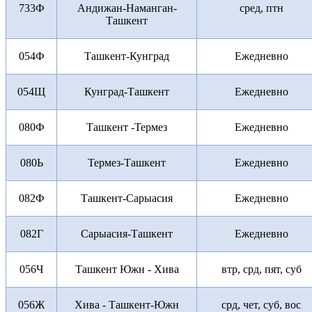
733Ф
Андижан-Наманган-
сред, птн
Ташкент
054Ф
Ташкент-Кунград
Ежедневно
054Щ
Кунград-Ташкент
Ежедневно
080Ф
Ташкент -Термез
Ежедневно
080Ь
Термез-Ташкент
Ежедневно
082Ф
Ташкент-Сарыасия
Ежедневно
082Г
Сарыасия-Ташкент
Ежедневно
056Ч
Ташкент Южн - Хива
втр, срд, пят, суб
056Ж
Хива - Ташкент-Южн
срд, чет, суб, вос