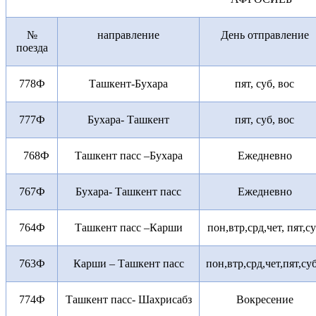
№
направление
День отправление
поезда
778Ф
Ташкент-Бухара
пят, суб, вос
777Ф
Бухара- Ташкент
пят, суб, вос
768Ф
Ташкент пасс –Бухара
Ежедневно
767Ф
Бухара- Ташкент пасс
Ежедневно
764Ф
Ташкент пасс –Карши
пон,втр,срд,чет, пят,с
763Ф
Карши – Ташкент пасс
пон,втр,срд,чет,пят,су
774Ф
Ташкент пасс- Шахрисабз
Вокресение