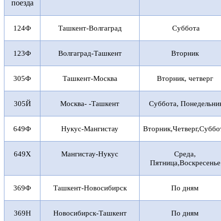
поезда
124Ф
Ташкент-Волгаград
Суббота
123Ф
Волгаград-Ташкент
Вторник
305Ф
Ташкент-Москва
Вторник, четверг
305Й
Москва- -Ташкент
Суббота, Понедельни
649Ф
Нукус-Мангистау
Вторник,Четверг,Суббо
649X
Мангистау-Нукус
Среда,
Пятница,Воскресенье
369Ф
Ташкент-Новосибирск
По дням
369Н
Новосибирск-Ташкент
По дням