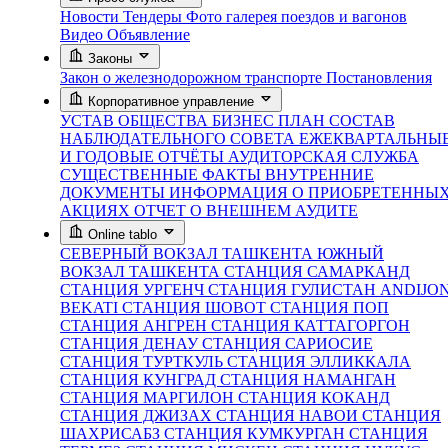
Новости
Тендеры
Фото галерея поездов и вагонов
Видео
Объявление
Законы
Закон о железнодорожном транспорте
Постановления
Корпоративное управление
УСТАВ ОБЩЕСТВА
БИЗНЕС ПЛАН
СОСТАВ
НАБЛЮДАТЕЛЬНОГО СОВЕТА
ЕЖЕКВАРТАЛЬНЫ
И ГОДОВЫЕ ОТЧЁТЫ
АУДИТОРСКАЯ СЛУЖБА
СУЩЕСТВЕННЫЕ ФАКТЫ
ВНУТРЕННИЕ
ДОКУМЕНТЫ
ИНФОРМАЦИЯ О ПРИОБРЕТЕННЫ
АКЦИЯХ
ОТЧЕТ О ВНЕШНЕМ АУДИТЕ
Online tablo
СЕВЕРНЫЙ ВОКЗАЛ ТАШКЕНТА
ЮЖНЫЙ
ВОКЗАЛ ТАШКЕНТА
СТАНЦИЯ САМАРКАНД
СТАНЦИЯ УРГЕНЧ
СТАНЦИЯ ГУЛИСТАН
ANDIJO
BEKATI
СТАНЦИЯ ШОВОТ
СТАНЦИЯ ПОП
СТАНЦИЯ АНГРЕН
СТАНЦИЯ КАТТАГОРГОН
СТАНЦИЯ ДЕНАУ
СТАНЦИЯ САРИОСИЕ
СТАНЦИЯ ТУРТКУЛЬ
СТАНЦИЯ ЭЛЛИККАЛА
СТАНЦИЯ КУНГРАД
СТАНЦИЯ НАМАНГАН
СТАНЦИЯ МАРГИЛОН
СТАНЦИЯ КОКАНД
СТАНЦИЯ ДЖИЗАХ
СТАНЦИЯ НАВОИ
СТАНЦИЯ
ШАХРИСАБЗ
СТАНЦИЯ КУМКУРГАН
СТАНЦИЯ