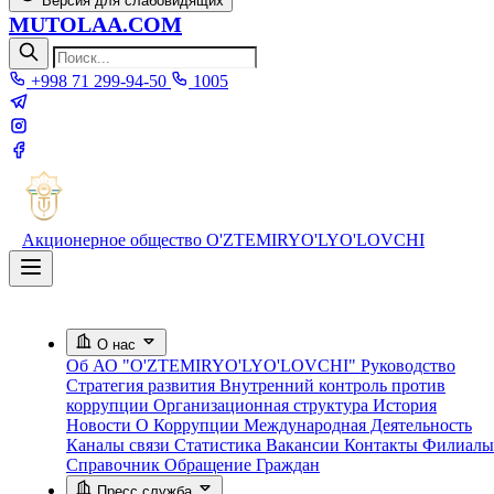
Версия для слабовидящих
MUTOLAA.COM
+998 71 299-94-50
1005
Акционерное общество
O'ZTEMIRYO'LYO'LOVCHI
О нас
Об АО "O'ZTEMIRYO'LYO'LOVCHI"
Руководство
Стратегия развития
Внутренний контроль против
коррупции
Организационная структура
История
Новости О Коррупции
Международная Деятельность
Каналы связи
Статистика
Вакансии
Контакты
Филиалы
Справочник
Обращение Граждан
Пресс служба