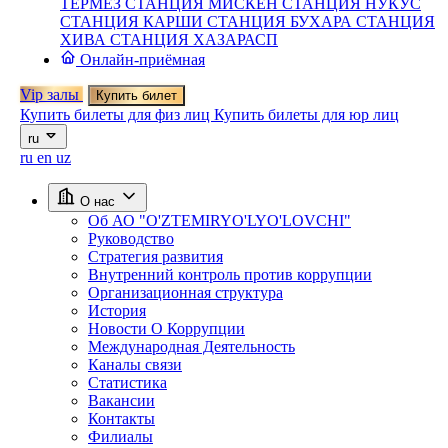
ТЕРМЕЗ
СТАНЦИЯ МИСКЕН
СТАНЦИЯ НУКУС
СТАНЦИЯ КАРШИ
СТАНЦИЯ БУХАРА
СТАНЦИЯ
ХИВА
СТАНЦИЯ ХАЗАРАСП
Онлайн-приёмная
Vip залы
Купить билет
Купить билеты для физ лиц
Купить билеты для юр лиц
ru
ru
en
uz
О нас
Об АО "O'ZTEMIRYO'LYO'LOVCHI"
Руководство
Стратегия развития
Внутренний контроль против коррупции
Организационная структура
История
Новости О Коррупции
Международная Деятельность
Каналы связи
Статистика
Вакансии
Контакты
Филиалы