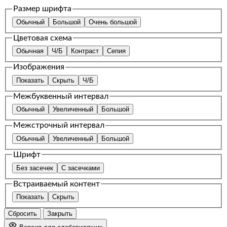
Размер шрифта
Обычный
Большой
Очень большой
Цветовая схема
Обычная
Ч/Б
Контраст
Сепия
Изображения
Показать
Скрыть
Ч/Б
Межбуквенный интервал
Обычный
Увеличенный
Большой
Межстрочный интервал
Обычный
Увеличенный
Большой
Шрифт
Без засечек
С засечками
Встраиваемый контент
Показать
Скрыть
Сбросить
Закрыть