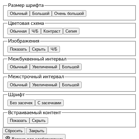
Размер шрифта
Обычный
Большой
Очень большой
Цветовая схема
Обычная
Ч/Б
Контраст
Сепия
Изображения
Показать
Скрыть
Ч/Б
Межбуквенный интервал
Обычный
Увеличенный
Большой
Межстрочный интервал
Обычный
Увеличенный
Большой
Шрифт
Без засечек
С засечками
Встраиваемый контент
Показать
Скрыть
Сбросить
Закрыть