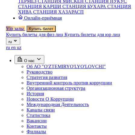
ТЕРМЕЗ
СТАНЦИЯ МИСКЕН
СТАНЦИЯ НУКУС
СТАНЦИЯ КАРШИ
СТАНЦИЯ БУХАРА
СТАНЦИЯ
ХИВА
СТАНЦИЯ ХАЗАРАСП
Онлайн-приёмная
Vip залы
Купить билет
Купить билеты для физ лиц
Купить билеты для юр лиц
ru
ru
en
uz
О нас
Об АО "O'ZTEMIRYO'LYO'LOVCHI"
Руководство
Стратегия развития
Внутренний контроль против коррупции
Организационная структура
История
Новости О Коррупции
Международная Деятельность
Каналы связи
Статистика
Вакансии
Контакты
Филиалы