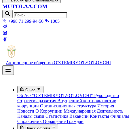
Версия для слабовидящих
MUTOLAA.COM
+998 71 299-94-50
1005
Акционерное общество
O'ZTEMIRYO'LYO'LOVCHI
О нас
Об АО "O'ZTEMIRYO'LYO'LOVCHI"
Руководство
Стратегия развития
Внутренний контроль против
коррупции
Организационная структура
История
Новости О Коррупции
Международная Деятельность
Каналы связи
Статистика
Вакансии
Контакты
Филиалы
Справочник
Обращение Граждан
Пресс служба