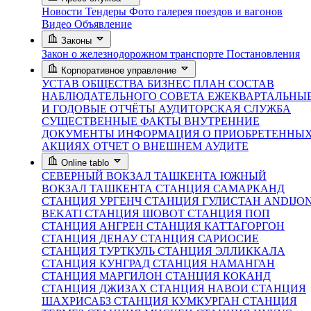
Новости
Тендеры
Фото галерея поездов и вагонов
Видео
Объявление
Законы
Закон о железнодорожном транспорте
Постановления
Корпоративное управление
УСТАВ ОБЩЕСТВА
БИЗНЕС ПЛАН
СОСТАВ
НАБЛЮДАТЕЛЬНОГО СОВЕТА
ЕЖЕКВАРТАЛЬНЫ
И ГОДОВЫЕ ОТЧЁТЫ
АУДИТОРСКАЯ СЛУЖБА
СУЩЕСТВЕННЫЕ ФАКТЫ
ВНУТРЕННИЕ
ДОКУМЕНТЫ
ИНФОРМАЦИЯ О ПРИОБРЕТЕННЫ
АКЦИЯХ
ОТЧЕТ О ВНЕШНЕМ АУДИТЕ
Online tablo
СЕВЕРНЫЙ ВОКЗАЛ ТАШКЕНТА
ЮЖНЫЙ
ВОКЗАЛ ТАШКЕНТА
СТАНЦИЯ САМАРКАНД
СТАНЦИЯ УРГЕНЧ
СТАНЦИЯ ГУЛИСТАН
ANDIJO
BEKATI
СТАНЦИЯ ШОВОТ
СТАНЦИЯ ПОП
СТАНЦИЯ АНГРЕН
СТАНЦИЯ КАТТАГОРГОН
СТАНЦИЯ ДЕНАУ
СТАНЦИЯ САРИОСИЕ
СТАНЦИЯ ТУРТКУЛЬ
СТАНЦИЯ ЭЛЛИККАЛА
СТАНЦИЯ КУНГРАД
СТАНЦИЯ НАМАНГАН
СТАНЦИЯ МАРГИЛОН
СТАНЦИЯ КОКАНД
СТАНЦИЯ ДЖИЗАХ
СТАНЦИЯ НАВОИ
СТАНЦИЯ
ШАХРИСАБЗ
СТАНЦИЯ КУМКУРГАН
СТАНЦИЯ