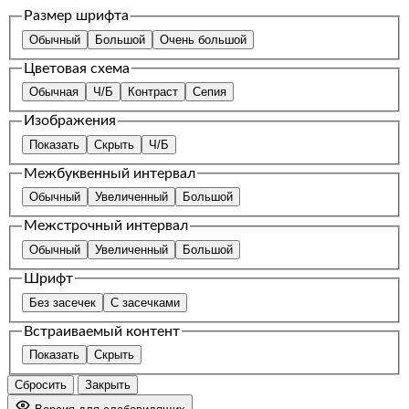
Размер шрифта
Обычный
Большой
Очень большой
Цветовая схема
Обычная
Ч/Б
Контраст
Сепия
Изображения
Показать
Скрыть
Ч/Б
Межбуквенный интервал
Обычный
Увеличенный
Большой
Межстрочный интервал
Обычный
Увеличенный
Большой
Шрифт
Без засечек
С засечками
Встраиваемый контент
Показать
Скрыть
Сбросить
Закрыть