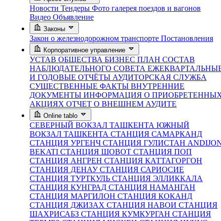
Новости
Тендеры
Фото галерея поездов и вагонов
Видео
Объявление
Законы
Закон о железнодорожном транспорте
Постановления
Корпоративное управление
УСТАВ ОБЩЕСТВА
БИЗНЕС ПЛАН
СОСТАВ
НАБЛЮДАТЕЛЬНОГО СОВЕТА
ЕЖЕКВАРТАЛЬНЫ
И ГОДОВЫЕ ОТЧЁТЫ
АУДИТОРСКАЯ СЛУЖБА
СУЩЕСТВЕННЫЕ ФАКТЫ
ВНУТРЕННИЕ
ДОКУМЕНТЫ
ИНФОРМАЦИЯ О ПРИОБРЕТЕННЫ
АКЦИЯХ
ОТЧЕТ О ВНЕШНЕМ АУДИТЕ
Online tablo
СЕВЕРНЫЙ ВОКЗАЛ ТАШКЕНТА
ЮЖНЫЙ
ВОКЗАЛ ТАШКЕНТА
СТАНЦИЯ САМАРКАНД
СТАНЦИЯ УРГЕНЧ
СТАНЦИЯ ГУЛИСТАН
ANDIJO
BEKATI
СТАНЦИЯ ШОВОТ
СТАНЦИЯ ПОП
СТАНЦИЯ АНГРЕН
СТАНЦИЯ КАТТАГОРГОН
СТАНЦИЯ ДЕНАУ
СТАНЦИЯ САРИОСИЕ
СТАНЦИЯ ТУРТКУЛЬ
СТАНЦИЯ ЭЛЛИККАЛА
СТАНЦИЯ КУНГРАД
СТАНЦИЯ НАМАНГАН
СТАНЦИЯ МАРГИЛОН
СТАНЦИЯ КОКАНД
СТАНЦИЯ ДЖИЗАХ
СТАНЦИЯ НАВОИ
СТАНЦИЯ
ШАХРИСАБЗ
СТАНЦИЯ КУМКУРГАН
СТАНЦИЯ