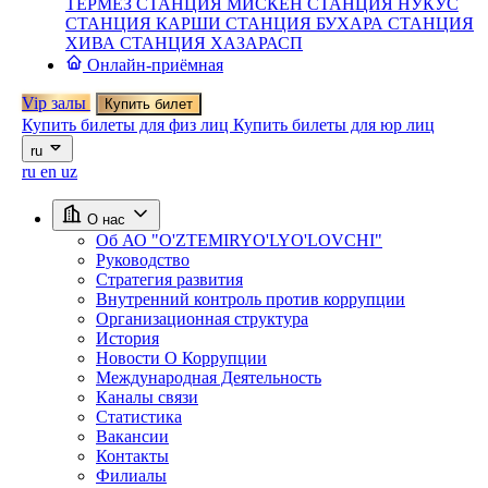
ТЕРМЕЗ
СТАНЦИЯ МИСКЕН
СТАНЦИЯ НУКУС
СТАНЦИЯ КАРШИ
СТАНЦИЯ БУХАРА
СТАНЦИЯ
ХИВА
СТАНЦИЯ ХАЗАРАСП
Онлайн-приёмная
Vip залы
Купить билет
Купить билеты для физ лиц
Купить билеты для юр лиц
ru
ru
en
uz
О нас
Об АО "O'ZTEMIRYO'LYO'LOVCHI"
Руководство
Стратегия развития
Внутренний контроль против коррупции
Организационная структура
История
Новости О Коррупции
Международная Деятельность
Каналы связи
Статистика
Вакансии
Контакты
Филиалы