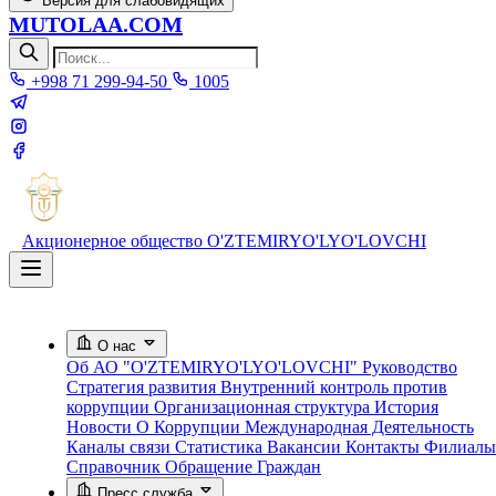
Версия для слабовидящих
MUTOLAA.COM
+998 71 299-94-50
1005
Акционерное общество
O'ZTEMIRYO'LYO'LOVCHI
О нас
Об АО "O'ZTEMIRYO'LYO'LOVCHI"
Руководство
Стратегия развития
Внутренний контроль против
коррупции
Организационная структура
История
Новости О Коррупции
Международная Деятельность
Каналы связи
Статистика
Вакансии
Контакты
Филиалы
Справочник
Обращение Граждан
Пресс служба