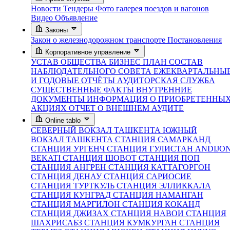
Новости
Тендеры
Фото галерея поездов и вагонов
Видео
Объявление
Законы
Закон о железнодорожном транспорте
Постановления
Корпоративное управление
УСТАВ ОБЩЕСТВА
БИЗНЕС ПЛАН
СОСТАВ
НАБЛЮДАТЕЛЬНОГО СОВЕТА
ЕЖЕКВАРТАЛЬНЫ
И ГОДОВЫЕ ОТЧЁТЫ
АУДИТОРСКАЯ СЛУЖБА
СУЩЕСТВЕННЫЕ ФАКТЫ
ВНУТРЕННИЕ
ДОКУМЕНТЫ
ИНФОРМАЦИЯ О ПРИОБРЕТЕННЫ
АКЦИЯХ
ОТЧЕТ О ВНЕШНЕМ АУДИТЕ
Online tablo
СЕВЕРНЫЙ ВОКЗАЛ ТАШКЕНТА
ЮЖНЫЙ
ВОКЗАЛ ТАШКЕНТА
СТАНЦИЯ САМАРКАНД
СТАНЦИЯ УРГЕНЧ
СТАНЦИЯ ГУЛИСТАН
ANDIJO
BEKATI
СТАНЦИЯ ШОВОТ
СТАНЦИЯ ПОП
СТАНЦИЯ АНГРЕН
СТАНЦИЯ КАТТАГОРГОН
СТАНЦИЯ ДЕНАУ
СТАНЦИЯ САРИОСИЕ
СТАНЦИЯ ТУРТКУЛЬ
СТАНЦИЯ ЭЛЛИККАЛА
СТАНЦИЯ КУНГРАД
СТАНЦИЯ НАМАНГАН
СТАНЦИЯ МАРГИЛОН
СТАНЦИЯ КОКАНД
СТАНЦИЯ ДЖИЗАХ
СТАНЦИЯ НАВОИ
СТАНЦИЯ
ШАХРИСАБЗ
СТАНЦИЯ КУМКУРГАН
СТАНЦИЯ