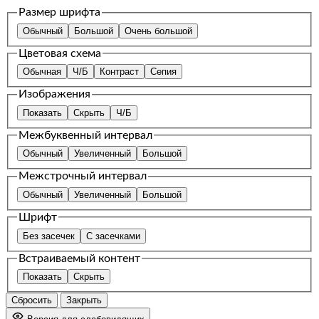
Размер шрифта
Обычный
Большой
Очень большой
Цветовая схема
Обычная
Ч/Б
Контраст
Сепия
Изображения
Показать
Скрыть
Ч/Б
Межбуквенный интервал
Обычный
Увеличенный
Большой
Межстрочный интервал
Обычный
Увеличенный
Большой
Шрифт
Без засечек
С засечками
Встраиваемый контент
Показать
Скрыть
Сбросить
Закрыть