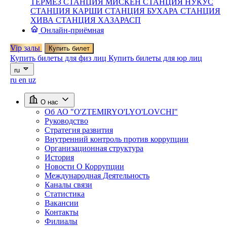
ТЕРМЕЗ
СТАНЦИЯ МИСКЕН
СТАНЦИЯ НУКУС
СТАНЦИЯ КАРШИ
СТАНЦИЯ БУХАРА
СТАНЦИЯ
ХИВА
СТАНЦИЯ ХАЗАРАСП
Онлайн-приёмная
Vip залы
Купить билет
Купить билеты для физ лиц
Купить билеты для юр лиц
ru
ru
en
uz
О нас
Об АО "O'ZTEMIRYO'LYO'LOVCHI"
Руководство
Стратегия развития
Внутренний контроль против коррупции
Организационная структура
История
Новости О Коррупции
Международная Деятельность
Каналы связи
Статистика
Вакансии
Контакты
Филиалы