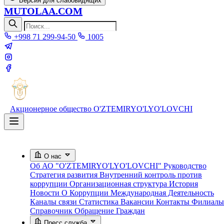
Версия для слабовидящих
MUTOLAA.COM
+998 71 299-94-50
1005
Акционерное общество
O'ZTEMIRYO'LYO'LOVCHI
О нас
Об АО "O'ZTEMIRYO'LYO'LOVCHI"
Руководство
Стратегия развития
Внутренний контроль против
коррупции
Организационная структура
История
Новости О Коррупции
Международная Деятельность
Каналы связи
Статистика
Вакансии
Контакты
Филиалы
Справочник
Обращение Граждан
Пресс служба