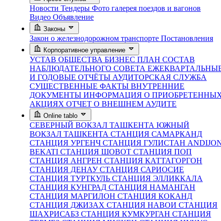
Новости
Тендеры
Фото галерея поездов и вагонов
Видео
Объявление
Законы
Закон о железнодорожном транспорте
Постановления
Корпоративное управление
УСТАВ ОБЩЕСТВА
БИЗНЕС ПЛАН
СОСТАВ
НАБЛЮДАТЕЛЬНОГО СОВЕТА
ЕЖЕКВАРТАЛЬНЫ
И ГОДОВЫЕ ОТЧЁТЫ
АУДИТОРСКАЯ СЛУЖБА
СУЩЕСТВЕННЫЕ ФАКТЫ
ВНУТРЕННИЕ
ДОКУМЕНТЫ
ИНФОРМАЦИЯ О ПРИОБРЕТЕННЫ
АКЦИЯХ
ОТЧЕТ О ВНЕШНЕМ АУДИТЕ
Online tablo
СЕВЕРНЫЙ ВОКЗАЛ ТАШКЕНТА
ЮЖНЫЙ
ВОКЗАЛ ТАШКЕНТА
СТАНЦИЯ САМАРКАНД
СТАНЦИЯ УРГЕНЧ
СТАНЦИЯ ГУЛИСТАН
ANDIJO
BEKATI
СТАНЦИЯ ШОВОТ
СТАНЦИЯ ПОП
СТАНЦИЯ АНГРЕН
СТАНЦИЯ КАТТАГОРГОН
СТАНЦИЯ ДЕНАУ
СТАНЦИЯ САРИОСИЕ
СТАНЦИЯ ТУРТКУЛЬ
СТАНЦИЯ ЭЛЛИККАЛА
СТАНЦИЯ КУНГРАД
СТАНЦИЯ НАМАНГАН
СТАНЦИЯ МАРГИЛОН
СТАНЦИЯ КОКАНД
СТАНЦИЯ ДЖИЗАХ
СТАНЦИЯ НАВОИ
СТАНЦИЯ
ШАХРИСАБЗ
СТАНЦИЯ КУМКУРГАН
СТАНЦИЯ