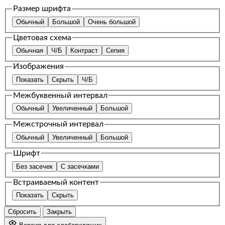
Размер шрифта
Обычный
Большой
Очень большой
Цветовая схема
Обычная
Ч/Б
Контраст
Сепия
Изображения
Показать
Скрыть
Ч/Б
Межбуквенный интервал
Обычный
Увеличенный
Большой
Межстрочный интервал
Обычный
Увеличенный
Большой
Шрифт
Без засечек
С засечками
Встраиваемый контент
Показать
Скрыть
Сбросить
Закрыть