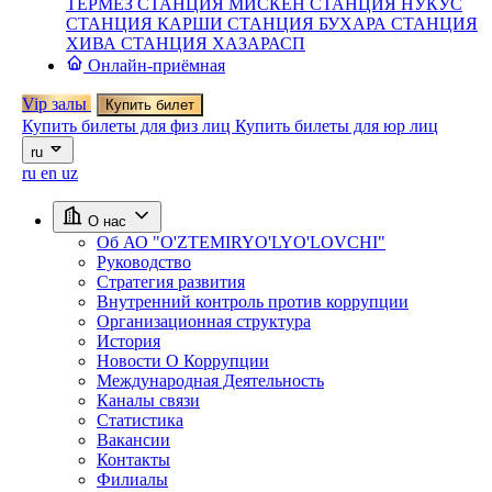
ТЕРМЕЗ
СТАНЦИЯ МИСКЕН
СТАНЦИЯ НУКУС
СТАНЦИЯ КАРШИ
СТАНЦИЯ БУХАРА
СТАНЦИЯ
ХИВА
СТАНЦИЯ ХАЗАРАСП
Онлайн-приёмная
Vip залы
Купить билет
Купить билеты для физ лиц
Купить билеты для юр лиц
ru
ru
en
uz
О нас
Об АО "O'ZTEMIRYO'LYO'LOVCHI"
Руководство
Стратегия развития
Внутренний контроль против коррупции
Организационная структура
История
Новости О Коррупции
Международная Деятельность
Каналы связи
Статистика
Вакансии
Контакты
Филиалы