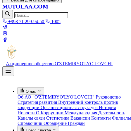
Версия для слабовидящих
MUTOLAA.COM
+998 71 299-94-50
1005
Акционерное общество
O'ZTEMIRYO'LYO'LOVCHI
О нас
Об АО "O'ZTEMIRYO'LYO'LOVCHI"
Руководство
Стратегия развития
Внутренний контроль против
коррупции
Организационная структура
История
Новости О Коррупции
Международная Деятельность
Каналы связи
Статистика
Вакансии
Контакты
Филиалы
Справочник
Обращение Граждан
Пресс служба