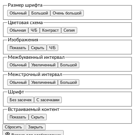
Размер шрифта
Обычный
Большой
Очень большой
Цветовая схема
Обычная
Ч/Б
Контраст
Сепия
Изображения
Показать
Скрыть
Ч/Б
Межбуквенный интервал
Обычный
Увеличенный
Большой
Межстрочный интервал
Обычный
Увеличенный
Большой
Шрифт
Без засечек
С засечками
Встраиваемый контент
Показать
Скрыть
Сбросить
Закрыть