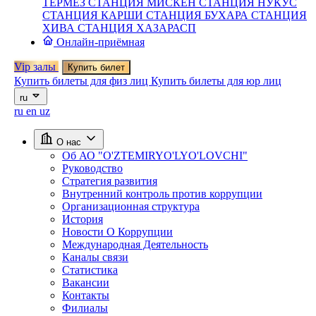
ТЕРМЕЗ
СТАНЦИЯ МИСКЕН
СТАНЦИЯ НУКУС
СТАНЦИЯ КАРШИ
СТАНЦИЯ БУХАРА
СТАНЦИЯ
ХИВА
СТАНЦИЯ ХАЗАРАСП
Онлайн-приёмная
Vip залы
Купить билет
Купить билеты для физ лиц
Купить билеты для юр лиц
ru
ru
en
uz
О нас
Об АО "O'ZTEMIRYO'LYO'LOVCHI"
Руководство
Стратегия развития
Внутренний контроль против коррупции
Организационная структура
История
Новости О Коррупции
Международная Деятельность
Каналы связи
Статистика
Вакансии
Контакты
Филиалы