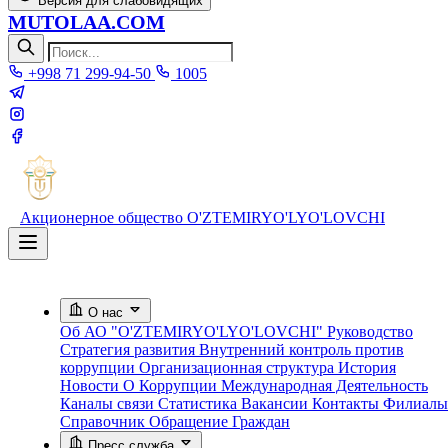
Версия для слабовидящих
MUTOLAA.COM
+998 71 299-94-50
1005
Акционерное общество
O'ZTEMIRYO'LYO'LOVCHI
О нас
Об АО "O'ZTEMIRYO'LYO'LOVCHI"
Руководство
Стратегия развития
Внутренний контроль против
коррупции
Организационная структура
История
Новости О Коррупции
Международная Деятельность
Каналы связи
Статистика
Вакансии
Контакты
Филиалы
Справочник
Обращение Граждан
Пресс служба