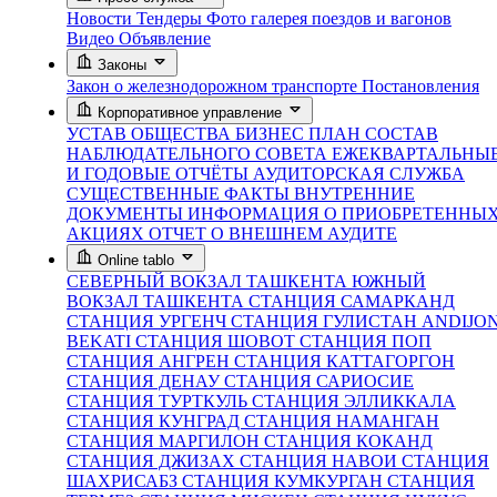
Новости
Тендеры
Фото галерея поездов и вагонов
Видео
Объявление
Законы
Закон о железнодорожном транспорте
Постановления
Корпоративное управление
УСТАВ ОБЩЕСТВА
БИЗНЕС ПЛАН
СОСТАВ
НАБЛЮДАТЕЛЬНОГО СОВЕТА
ЕЖЕКВАРТАЛЬНЫ
И ГОДОВЫЕ ОТЧЁТЫ
АУДИТОРСКАЯ СЛУЖБА
СУЩЕСТВЕННЫЕ ФАКТЫ
ВНУТРЕННИЕ
ДОКУМЕНТЫ
ИНФОРМАЦИЯ О ПРИОБРЕТЕННЫ
АКЦИЯХ
ОТЧЕТ О ВНЕШНЕМ АУДИТЕ
Online tablo
СЕВЕРНЫЙ ВОКЗАЛ ТАШКЕНТА
ЮЖНЫЙ
ВОКЗАЛ ТАШКЕНТА
СТАНЦИЯ САМАРКАНД
СТАНЦИЯ УРГЕНЧ
СТАНЦИЯ ГУЛИСТАН
ANDIJO
BEKATI
СТАНЦИЯ ШОВОТ
СТАНЦИЯ ПОП
СТАНЦИЯ АНГРЕН
СТАНЦИЯ КАТТАГОРГОН
СТАНЦИЯ ДЕНАУ
СТАНЦИЯ САРИОСИЕ
СТАНЦИЯ ТУРТКУЛЬ
СТАНЦИЯ ЭЛЛИККАЛА
СТАНЦИЯ КУНГРАД
СТАНЦИЯ НАМАНГАН
СТАНЦИЯ МАРГИЛОН
СТАНЦИЯ КОКАНД
СТАНЦИЯ ДЖИЗАХ
СТАНЦИЯ НАВОИ
СТАНЦИЯ
ШАХРИСАБЗ
СТАНЦИЯ КУМКУРГАН
СТАНЦИЯ