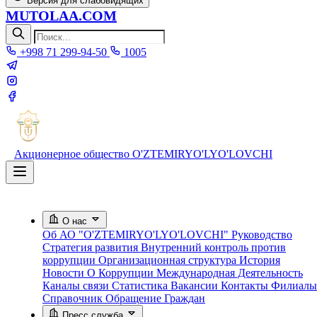
Версия для слабовидящих
MUTOLAA.COM
+998 71 299-94-50
1005
Акционерное общество
O'ZTEMIRYO'LYO'LOVCHI
О нас
Об АО "O'ZTEMIRYO'LYO'LOVCHI"
Руководство
Стратегия развития
Внутренний контроль против
коррупции
Организационная структура
История
Новости О Коррупции
Международная Деятельность
Каналы связи
Статистика
Вакансии
Контакты
Филиалы
Справочник
Обращение Граждан
Пресс служба