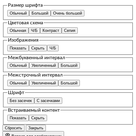
Размер шрифта
Обычный
Большой
Очень большой
Цветовая схема
Обычная
Ч/Б
Контраст
Сепия
Изображения
Показать
Скрыть
Ч/Б
Межбуквенный интервал
Обычный
Увеличенный
Большой
Межстрочный интервал
Обычный
Увеличенный
Большой
Шрифт
Без засечек
С засечками
Встраиваемый контент
Показать
Скрыть
Сбросить
Закрыть