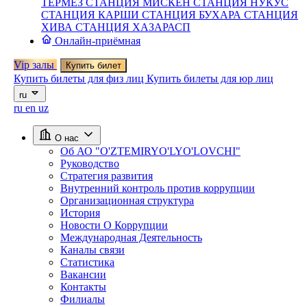
ТЕРМЕЗ
СТАНЦИЯ МИСКЕН
СТАНЦИЯ НУКУС
СТАНЦИЯ КАРШИ
СТАНЦИЯ БУХАРА
СТАНЦИЯ
ХИВА
СТАНЦИЯ ХАЗАРАСП
Онлайн-приёмная
Vip залы
Купить билет
Купить билеты для физ лиц
Купить билеты для юр лиц
ru
ru
en
uz
О нас
Об АО "O'ZTEMIRYO'LYO'LOVCHI"
Руководство
Стратегия развития
Внутренний контроль против коррупции
Организационная структура
История
Новости О Коррупции
Международная Деятельность
Каналы связи
Статистика
Вакансии
Контакты
Филиалы