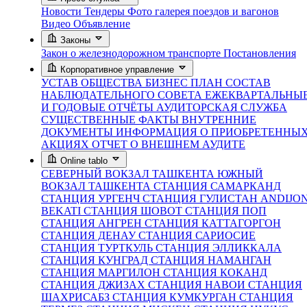
Новости
Тендеры
Фото галерея поездов и вагонов
Видео
Объявление
Законы
Закон о железнодорожном транспорте
Постановления
Корпоративное управление
УСТАВ ОБЩЕСТВА
БИЗНЕС ПЛАН
СОСТАВ
НАБЛЮДАТЕЛЬНОГО СОВЕТА
ЕЖЕКВАРТАЛЬНЫ
И ГОДОВЫЕ ОТЧЁТЫ
АУДИТОРСКАЯ СЛУЖБА
СУЩЕСТВЕННЫЕ ФАКТЫ
ВНУТРЕННИЕ
ДОКУМЕНТЫ
ИНФОРМАЦИЯ О ПРИОБРЕТЕННЫ
АКЦИЯХ
ОТЧЕТ О ВНЕШНЕМ АУДИТЕ
Online tablo
СЕВЕРНЫЙ ВОКЗАЛ ТАШКЕНТА
ЮЖНЫЙ
ВОКЗАЛ ТАШКЕНТА
СТАНЦИЯ САМАРКАНД
СТАНЦИЯ УРГЕНЧ
СТАНЦИЯ ГУЛИСТАН
ANDIJO
BEKATI
СТАНЦИЯ ШОВОТ
СТАНЦИЯ ПОП
СТАНЦИЯ АНГРЕН
СТАНЦИЯ КАТТАГОРГОН
СТАНЦИЯ ДЕНАУ
СТАНЦИЯ САРИОСИЕ
СТАНЦИЯ ТУРТКУЛЬ
СТАНЦИЯ ЭЛЛИККАЛА
СТАНЦИЯ КУНГРАД
СТАНЦИЯ НАМАНГАН
СТАНЦИЯ МАРГИЛОН
СТАНЦИЯ КОКАНД
СТАНЦИЯ ДЖИЗАХ
СТАНЦИЯ НАВОИ
СТАНЦИЯ
ШАХРИСАБЗ
СТАНЦИЯ КУМКУРГАН
СТАНЦИЯ