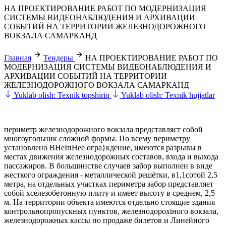
НА ПРОЕКТИРОВАНИЕ РАБОТ ПО МОДЕРНИЗАЦИЯ
СИСТЕМЫ ВИДЕОНАБЛЮДЕНИЯ И АРХИВАЦИИ
СОБЫТИЙ НА ТЕРРИТОРИИ ЖЕЛЕЗНОДОРОЖНОГО
ВОКЗАЛА САМАРКАНД
Главная
Тендеры
НА ПРОЕКТИРОВАНИЕ РАБОТ ПО
МОДЕРНИЗАЦИЯ СИСТЕМЫ ВИДЕОНАБЛЮДЕНИЯ И
АРХИВАЦИИ СОБЫТИЙ НА ТЕРРИТОРИИ
ЖЕЛЕЗНОДОРОЖНОГО ВОКЗАЛА САМАРКАНД
Yuklab olish: Texnik topshiriq
Yuklab olish: Texnik hujjatlar
периметр железнодорожного вокзала представляст собой
многоугольник сложной формы. По всему периметру
установлено BHeIпHee огра}кдение, имеются разрывы в
местах движения железнодорожных составов, входа и выхода
пассажиров. В большинстве случаев забор выполнен в виде
жесткого ограждения - металлической решётки, в1,1сотой 2,5
метра, на отдельных участках периметра забор представляет
собой хселезобетонную плиту и имеет высоту в среднем, 2,5
м. На территории объекта имеются отдельно стоящие здания
контрольнопропускных пунктов, железнодорохtного вокзала,
железнодорожных кассы по продаже билетов и Линейного