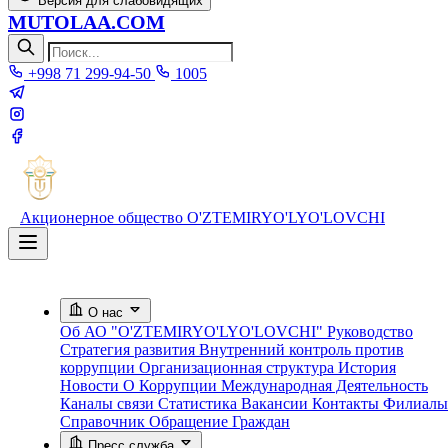
Версия для слабовидящих
MUTOLAA.COM
+998 71 299-94-50
1005
Акционерное общество
O'ZTEMIRYO'LYO'LOVCHI
О нас
Об АО "O'ZTEMIRYO'LYO'LOVCHI"
Руководство
Стратегия развития
Внутренний контроль против
коррупции
Организационная структура
История
Новости О Коррупции
Международная Деятельность
Каналы связи
Статистика
Вакансии
Контакты
Филиалы
Справочник
Обращение Граждан
Пресс служба