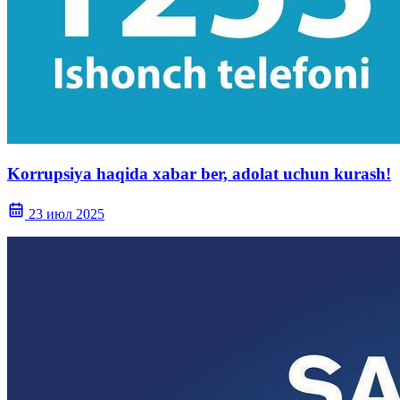
Korrupsiya haqida xabar ber, adolat uchun kurash!
23 июл 2025