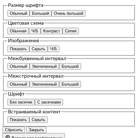
Размер шрифта
Обычный
Большой
Очень большой
Цветовая схема
Обычная
Ч/Б
Контраст
Сепия
Изображения
Показать
Скрыть
Ч/Б
Межбуквенный интервал
Обычный
Увеличенный
Большой
Межстрочный интервал
Обычный
Увеличенный
Большой
Шрифт
Без засечек
С засечками
Встраиваемый контент
Показать
Скрыть
Сбросить
Закрыть