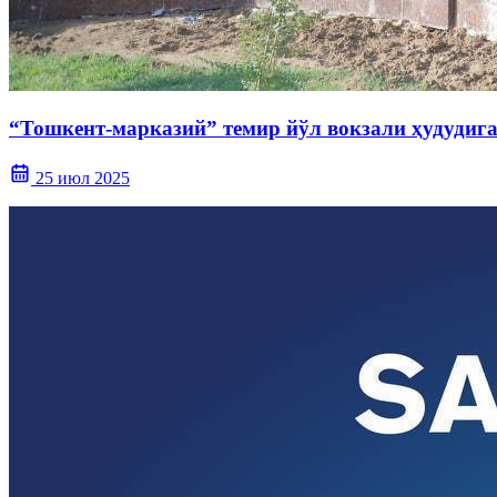
“Тошкент-марказий” темир йўл вокзали ҳудудиг
25 июл 2025