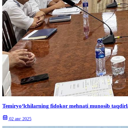
Temiryo‘lchilarning fidokor mehnati munosib taqdir
02 авг 2025