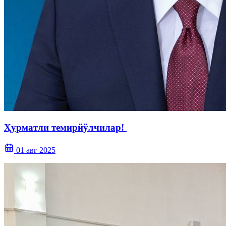
Ҳурматли темирйўлчилар!
01 авг 2025