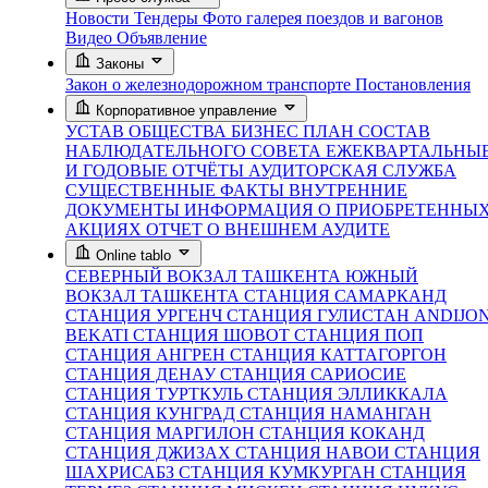
Новости
Тендеры
Фото галерея поездов и вагонов
Видео
Объявление
Законы
Закон о железнодорожном транспорте
Постановления
Корпоративное управление
УСТАВ ОБЩЕСТВА
БИЗНЕС ПЛАН
СОСТАВ
НАБЛЮДАТЕЛЬНОГО СОВЕТА
ЕЖЕКВАРТАЛЬНЫ
И ГОДОВЫЕ ОТЧЁТЫ
АУДИТОРСКАЯ СЛУЖБА
СУЩЕСТВЕННЫЕ ФАКТЫ
ВНУТРЕННИЕ
ДОКУМЕНТЫ
ИНФОРМАЦИЯ О ПРИОБРЕТЕННЫ
АКЦИЯХ
ОТЧЕТ О ВНЕШНЕМ АУДИТЕ
Online tablo
СЕВЕРНЫЙ ВОКЗАЛ ТАШКЕНТА
ЮЖНЫЙ
ВОКЗАЛ ТАШКЕНТА
СТАНЦИЯ САМАРКАНД
СТАНЦИЯ УРГЕНЧ
СТАНЦИЯ ГУЛИСТАН
ANDIJO
BEKATI
СТАНЦИЯ ШОВОТ
СТАНЦИЯ ПОП
СТАНЦИЯ АНГРЕН
СТАНЦИЯ КАТТАГОРГОН
СТАНЦИЯ ДЕНАУ
СТАНЦИЯ САРИОСИЕ
СТАНЦИЯ ТУРТКУЛЬ
СТАНЦИЯ ЭЛЛИККАЛА
СТАНЦИЯ КУНГРАД
СТАНЦИЯ НАМАНГАН
СТАНЦИЯ МАРГИЛОН
СТАНЦИЯ КОКАНД
СТАНЦИЯ ДЖИЗАХ
СТАНЦИЯ НАВОИ
СТАНЦИЯ
ШАХРИСАБЗ
СТАНЦИЯ КУМКУРГАН
СТАНЦИЯ