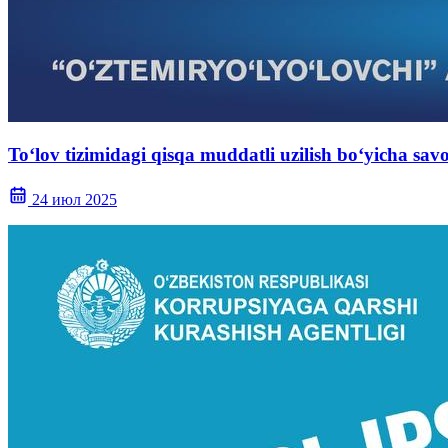
To‘lov tizimidagi qisqa muddatli uzilish bo‘yicha sav
24 июл 2025