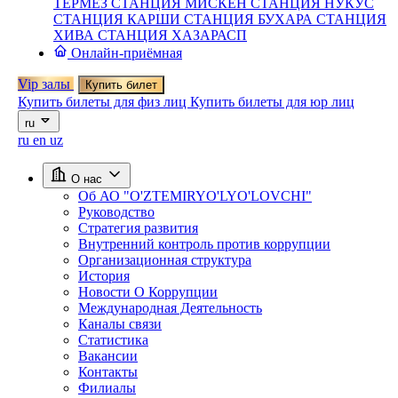
ТЕРМЕЗ
СТАНЦИЯ МИСКЕН
СТАНЦИЯ НУКУС
СТАНЦИЯ КАРШИ
СТАНЦИЯ БУХАРА
СТАНЦИЯ
ХИВА
СТАНЦИЯ ХАЗАРАСП
Онлайн-приёмная
Vip залы
Купить билет
Купить билеты для физ лиц
Купить билеты для юр лиц
ru
ru
en
uz
О нас
Об АО "O'ZTEMIRYO'LYO'LOVCHI"
Руководство
Стратегия развития
Внутренний контроль против коррупции
Организационная структура
История
Новости О Коррупции
Международная Деятельность
Каналы связи
Статистика
Вакансии
Контакты
Филиалы