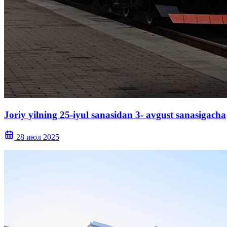
Joriy yilning 25-iyul sanasidan 3- avgust sanasigacha
28 июл 2025