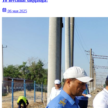
Yoʻlovchilar diqqatiga!
06 мая 2025