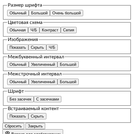
Размер шрифта
Обычный
Большой
Очень большой
Цветовая схема
Обычная
Ч/Б
Контраст
Сепия
Изображения
Показать
Скрыть
Ч/Б
Межбуквенный интервал
Обычный
Увеличенный
Большой
Межстрочный интервал
Обычный
Увеличенный
Большой
Шрифт
Без засечек
С засечками
Встраиваемый контент
Показать
Скрыть
Сбросить
Закрыть