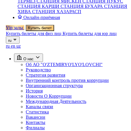
ТЕРМЕЗ
СТАНЦИЯ МИСКЕН
СТАНЦИЯ НУКУС
СТАНЦИЯ КАРШИ
СТАНЦИЯ БУХАРА
СТАНЦИЯ
ХИВА
СТАНЦИЯ ХАЗАРАСП
Онлайн-приёмная
Vip залы
Купить билет
Купить билеты для физ лиц
Купить билеты для юр лиц
ru
ru
en
uz
О нас
Об АО "O'ZTEMIRYO'LYO'LOVCHI"
Руководство
Стратегия развития
Внутренний контроль против коррупции
Организационная структура
История
Новости О Коррупции
Международная Деятельность
Каналы связи
Статистика
Вакансии
Контакты
Филиалы