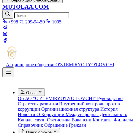
Версия для слабовидящих
MUTOLAA.COM
+998 71 299-94-50
1005
Акционерное общество
O'ZTEMIRYO'LYO'LOVCHI
О нас
Об АО "O'ZTEMIRYO'LYO'LOVCHI"
Руководство
Стратегия развития
Внутренний контроль против
коррупции
Организационная структура
История
Новости О Коррупции
Международная Деятельность
Каналы связи
Статистика
Вакансии
Контакты
Филиалы
Справочник
Обращение Граждан
Пресс служба