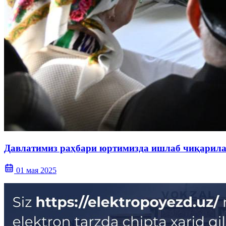
Давлатимиз раҳбари юртимизда ишлаб чиқарилаё
01 мая 2025