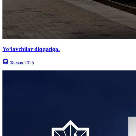
Yoʻlovchilar diqqatiga.
08 мая 2025