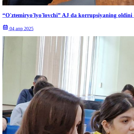
“O'ztemiryo'lyo'lovchi” AJ da korrupsiyaning oldini ol
04 апр 2025