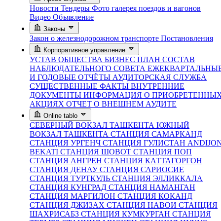
Новости
Тендеры
Фото галерея поездов и вагонов
Видео
Объявление
Законы
Закон о железнодорожном транспорте
Постановления
Корпоративное управление
УСТАВ ОБЩЕСТВА
БИЗНЕС ПЛАН
СОСТАВ
НАБЛЮДАТЕЛЬНОГО СОВЕТА
ЕЖЕКВАРТАЛЬНЫ
И ГОДОВЫЕ ОТЧЁТЫ
АУДИТОРСКАЯ СЛУЖБА
СУЩЕСТВЕННЫЕ ФАКТЫ
ВНУТРЕННИЕ
ДОКУМЕНТЫ
ИНФОРМАЦИЯ О ПРИОБРЕТЕННЫ
АКЦИЯХ
ОТЧЕТ О ВНЕШНЕМ АУДИТЕ
Online tablo
СЕВЕРНЫЙ ВОКЗАЛ ТАШКЕНТА
ЮЖНЫЙ
ВОКЗАЛ ТАШКЕНТА
СТАНЦИЯ САМАРКАНД
СТАНЦИЯ УРГЕНЧ
СТАНЦИЯ ГУЛИСТАН
ANDIJO
BEKATI
СТАНЦИЯ ШОВОТ
СТАНЦИЯ ПОП
СТАНЦИЯ АНГРЕН
СТАНЦИЯ КАТТАГОРГОН
СТАНЦИЯ ДЕНАУ
СТАНЦИЯ САРИОСИЕ
СТАНЦИЯ ТУРТКУЛЬ
СТАНЦИЯ ЭЛЛИККАЛА
СТАНЦИЯ КУНГРАД
СТАНЦИЯ НАМАНГАН
СТАНЦИЯ МАРГИЛОН
СТАНЦИЯ КОКАНД
СТАНЦИЯ ДЖИЗАХ
СТАНЦИЯ НАВОИ
СТАНЦИЯ
ШАХРИСАБЗ
СТАНЦИЯ КУМКУРГАН
СТАНЦИЯ