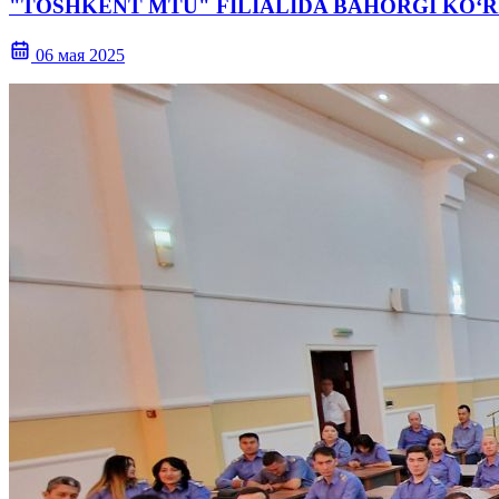
"TOSHKЕNT MTU" FILIALIDA BAHORGI KO‘R
06 мая 2025