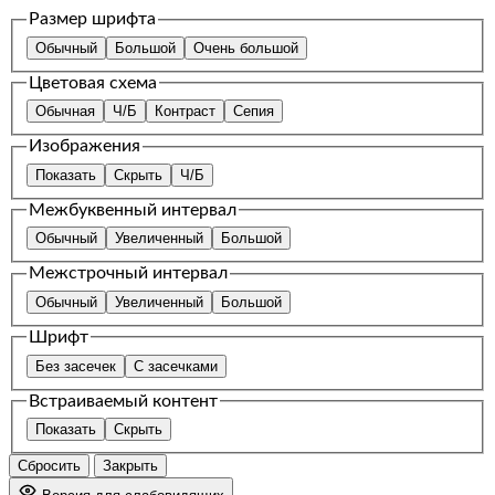
Размер шрифта
Обычный
Большой
Очень большой
Цветовая схема
Обычная
Ч/Б
Контраст
Сепия
Изображения
Показать
Скрыть
Ч/Б
Межбуквенный интервал
Обычный
Увеличенный
Большой
Межстрочный интервал
Обычный
Увеличенный
Большой
Шрифт
Без засечек
С засечками
Встраиваемый контент
Показать
Скрыть
Сбросить
Закрыть