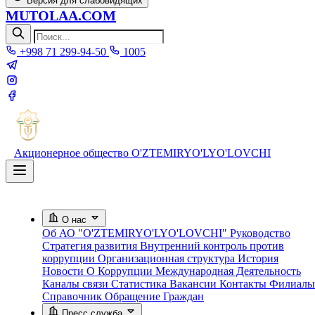
Версия для слабовидящих
MUTOLAA.COM
+998 71 299-94-50
1005
Акционерное общество
O'ZTEMIRYO'LYO'LOVCHI
О нас
Об АО "O'ZTEMIRYO'LYO'LOVCHI"
Руководство
Стратегия развития
Внутренний контроль против
коррупции
Организационная структура
История
Новости О Коррупции
Международная Деятельность
Каналы связи
Статистика
Вакансии
Контакты
Филиалы
Справочник
Обращение Граждан
Пресс служба