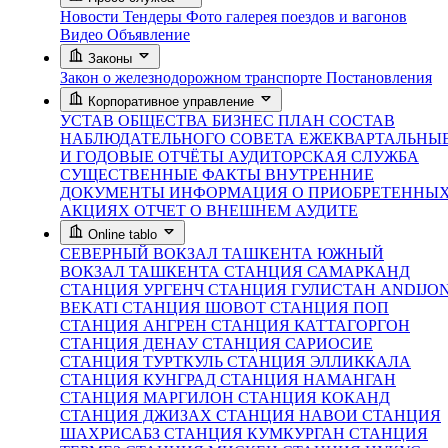
Новости
Тендеры
Фото галерея поездов и вагонов
Видео
Объявление
Законы
Закон о железнодорожном транспорте
Постановления
Корпоративное управление
УСТАВ ОБЩЕСТВА
БИЗНЕС ПЛАН
СОСТАВ
НАБЛЮДАТЕЛЬНОГО СОВЕТА
ЕЖЕКВАРТАЛЬНЫ
И ГОДОВЫЕ ОТЧЁТЫ
АУДИТОРСКАЯ СЛУЖБА
СУЩЕСТВЕННЫЕ ФАКТЫ
ВНУТРЕННИЕ
ДОКУМЕНТЫ
ИНФОРМАЦИЯ О ПРИОБРЕТЕННЫ
АКЦИЯХ
ОТЧЕТ О ВНЕШНЕМ АУДИТЕ
Online tablo
СЕВЕРНЫЙ ВОКЗАЛ ТАШКЕНТА
ЮЖНЫЙ
ВОКЗАЛ ТАШКЕНТА
СТАНЦИЯ САМАРКАНД
СТАНЦИЯ УРГЕНЧ
СТАНЦИЯ ГУЛИСТАН
ANDIJO
BEKATI
СТАНЦИЯ ШОВОТ
СТАНЦИЯ ПОП
СТАНЦИЯ АНГРЕН
СТАНЦИЯ КАТТАГОРГОН
СТАНЦИЯ ДЕНАУ
СТАНЦИЯ САРИОСИЕ
СТАНЦИЯ ТУРТКУЛЬ
СТАНЦИЯ ЭЛЛИККАЛА
СТАНЦИЯ КУНГРАД
СТАНЦИЯ НАМАНГАН
СТАНЦИЯ МАРГИЛОН
СТАНЦИЯ КОКАНД
СТАНЦИЯ ДЖИЗАХ
СТАНЦИЯ НАВОИ
СТАНЦИЯ
ШАХРИСАБЗ
СТАНЦИЯ КУМКУРГАН
СТАНЦИЯ