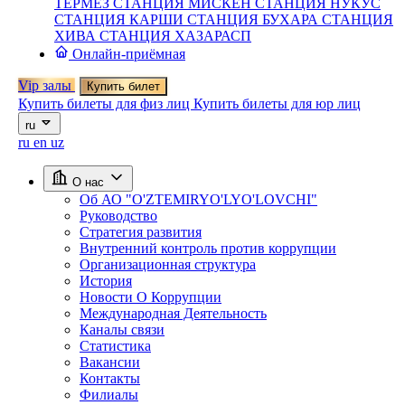
ТЕРМЕЗ
СТАНЦИЯ МИСКЕН
СТАНЦИЯ НУКУС
СТАНЦИЯ КАРШИ
СТАНЦИЯ БУХАРА
СТАНЦИЯ
ХИВА
СТАНЦИЯ ХАЗАРАСП
Онлайн-приёмная
Vip залы
Купить билет
Купить билеты для физ лиц
Купить билеты для юр лиц
ru
ru
en
uz
О нас
Об АО "O'ZTEMIRYO'LYO'LOVCHI"
Руководство
Стратегия развития
Внутренний контроль против коррупции
Организационная структура
История
Новости О Коррупции
Международная Деятельность
Каналы связи
Статистика
Вакансии
Контакты
Филиалы