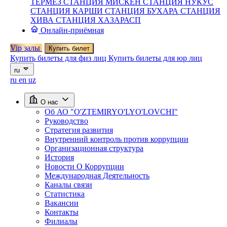
ТЕРМЕЗ
СТАНЦИЯ МИСКЕН
СТАНЦИЯ НУКУС
СТАНЦИЯ КАРШИ
СТАНЦИЯ БУХАРА
СТАНЦИЯ
ХИВА
СТАНЦИЯ ХАЗАРАСП
Онлайн-приёмная
Vip залы
Купить билет
Купить билеты для физ лиц
Купить билеты для юр лиц
ru
ru
en
uz
О нас
Об АО "O'ZTEMIRYO'LYO'LOVCHI"
Руководство
Стратегия развития
Внутренний контроль против коррупции
Организационная структура
История
Новости О Коррупции
Международная Деятельность
Каналы связи
Статистика
Вакансии
Контакты
Филиалы