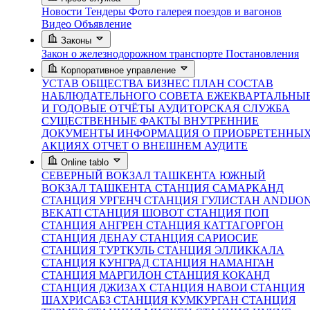
Новости
Тендеры
Фото галерея поездов и вагонов
Видео
Объявление
Законы
Закон о железнодорожном транспорте
Постановления
Корпоративное управление
УСТАВ ОБЩЕСТВА
БИЗНЕС ПЛАН
СОСТАВ
НАБЛЮДАТЕЛЬНОГО СОВЕТА
ЕЖЕКВАРТАЛЬНЫ
И ГОДОВЫЕ ОТЧЁТЫ
АУДИТОРСКАЯ СЛУЖБА
СУЩЕСТВЕННЫЕ ФАКТЫ
ВНУТРЕННИЕ
ДОКУМЕНТЫ
ИНФОРМАЦИЯ О ПРИОБРЕТЕННЫ
АКЦИЯХ
ОТЧЕТ О ВНЕШНЕМ АУДИТЕ
Online tablo
СЕВЕРНЫЙ ВОКЗАЛ ТАШКЕНТА
ЮЖНЫЙ
ВОКЗАЛ ТАШКЕНТА
СТАНЦИЯ САМАРКАНД
СТАНЦИЯ УРГЕНЧ
СТАНЦИЯ ГУЛИСТАН
ANDIJO
BEKATI
СТАНЦИЯ ШОВОТ
СТАНЦИЯ ПОП
СТАНЦИЯ АНГРЕН
СТАНЦИЯ КАТТАГОРГОН
СТАНЦИЯ ДЕНАУ
СТАНЦИЯ САРИОСИЕ
СТАНЦИЯ ТУРТКУЛЬ
СТАНЦИЯ ЭЛЛИККАЛА
СТАНЦИЯ КУНГРАД
СТАНЦИЯ НАМАНГАН
СТАНЦИЯ МАРГИЛОН
СТАНЦИЯ КОКАНД
СТАНЦИЯ ДЖИЗАХ
СТАНЦИЯ НАВОИ
СТАНЦИЯ
ШАХРИСАБЗ
СТАНЦИЯ КУМКУРГАН
СТАНЦИЯ