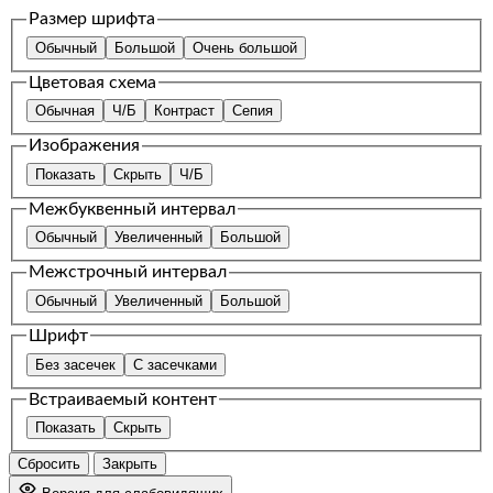
Размер шрифта
Обычный
Большой
Очень большой
Цветовая схема
Обычная
Ч/Б
Контраст
Сепия
Изображения
Показать
Скрыть
Ч/Б
Межбуквенный интервал
Обычный
Увеличенный
Большой
Межстрочный интервал
Обычный
Увеличенный
Большой
Шрифт
Без засечек
С засечками
Встраиваемый контент
Показать
Скрыть
Сбросить
Закрыть