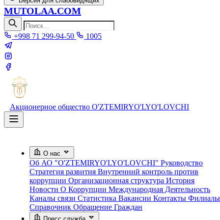
Версия для слабовидящих
MUTOLAA.COM
+998 71 299-94-50
1005
Акционерное общество
O'ZTEMIRYO'LYO'LOVCHI
О нас
Об АО "O'ZTEMIRYO'LYO'LOVCHI"
Руководство
Стратегия развития
Внутренний контроль против
коррупции
Организационная структура
История
Новости О Коррупции
Международная Деятельность
Каналы связи
Статистика
Вакансии
Контакты
Филиалы
Справочник
Обращение Граждан
Пресс служба