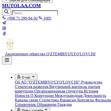
Версия для слабовидящих
MUTOLAA.COM
+998 71 299-94-50
1005
Акционерное общество
O'ZTEMIRYO'LYO'LOVCHI
О нас
Об АО "O'ZTEMIRYO'LYO'LOVCHI"
Руководство
Стратегия развития
Внутренний контроль против
коррупции
Организационная структура
История
Новости О Коррупции
Международная Деятельность
Каналы связи
Статистика
Вакансии
Контакты
Филиалы
Справочник
Обращение Граждан
Пресс служба