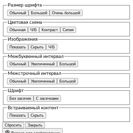
Размер шрифта
Обычный
Большой
Очень большой
Цветовая схема
Обычная
Ч/Б
Контраст
Сепия
Изображения
Показать
Скрыть
Ч/Б
Межбуквенный интервал
Обычный
Увеличенный
Большой
Межстрочный интервал
Обычный
Увеличенный
Большой
Шрифт
Без засечек
С засечками
Встраиваемый контент
Показать
Скрыть
Сбросить
Закрыть