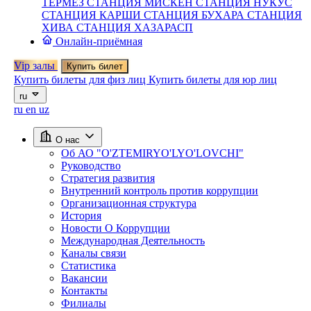
ТЕРМЕЗ
СТАНЦИЯ МИСКЕН
СТАНЦИЯ НУКУС
СТАНЦИЯ КАРШИ
СТАНЦИЯ БУХАРА
СТАНЦИЯ
ХИВА
СТАНЦИЯ ХАЗАРАСП
Онлайн-приёмная
Vip залы
Купить билет
Купить билеты для физ лиц
Купить билеты для юр лиц
ru
ru
en
uz
О нас
Об АО "O'ZTEMIRYO'LYO'LOVCHI"
Руководство
Стратегия развития
Внутренний контроль против коррупции
Организационная структура
История
Новости О Коррупции
Международная Деятельность
Каналы связи
Статистика
Вакансии
Контакты
Филиалы