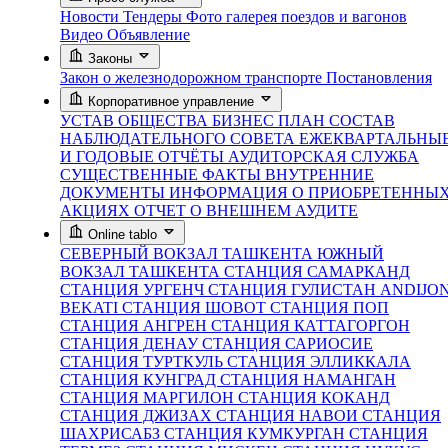
Новости
Тендеры
Фото галерея поездов и вагонов
Видео
Объявление
Законы
Закон о железнодорожном транспорте
Постановления
Корпоративное управление
УСТАВ ОБЩЕСТВА
БИЗНЕС ПЛАН
СОСТАВ
НАБЛЮДАТЕЛЬНОГО СОВЕТА
ЕЖЕКВАРТАЛЬНЫ
И ГОДОВЫЕ ОТЧЁТЫ
АУДИТОРСКАЯ СЛУЖБА
СУЩЕСТВЕННЫЕ ФАКТЫ
ВНУТРЕННИЕ
ДОКУМЕНТЫ
ИНФОРМАЦИЯ О ПРИОБРЕТЕННЫ
АКЦИЯХ
ОТЧЕТ О ВНЕШНЕМ АУДИТЕ
Online tablo
СЕВЕРНЫЙ ВОКЗАЛ ТАШКЕНТА
ЮЖНЫЙ
ВОКЗАЛ ТАШКЕНТА
СТАНЦИЯ САМАРКАНД
СТАНЦИЯ УРГЕНЧ
СТАНЦИЯ ГУЛИСТАН
ANDIJO
BEKATI
СТАНЦИЯ ШОВОТ
СТАНЦИЯ ПОП
СТАНЦИЯ АНГРЕН
СТАНЦИЯ КАТТАГОРГОН
СТАНЦИЯ ДЕНАУ
СТАНЦИЯ САРИОСИЕ
СТАНЦИЯ ТУРТКУЛЬ
СТАНЦИЯ ЭЛЛИККАЛА
СТАНЦИЯ КУНГРАД
СТАНЦИЯ НАМАНГАН
СТАНЦИЯ МАРГИЛОН
СТАНЦИЯ КОКАНД
СТАНЦИЯ ДЖИЗАХ
СТАНЦИЯ НАВОИ
СТАНЦИЯ
ШАХРИСАБЗ
СТАНЦИЯ КУМКУРГАН
СТАНЦИЯ