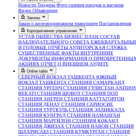
Новости
Тендеры
Фото галерея поездов и вагонов
Видео
Объявление
Законы
Закон о железнодорожном транспорте
Постановления
Корпоративное управление
УСТАВ ОБЩЕСТВА
БИЗНЕС ПЛАН
СОСТАВ
НАБЛЮДАТЕЛЬНОГО СОВЕТА
ЕЖЕКВАРТАЛЬНЫ
И ГОДОВЫЕ ОТЧЁТЫ
АУДИТОРСКАЯ СЛУЖБА
СУЩЕСТВЕННЫЕ ФАКТЫ
ВНУТРЕННИЕ
ДОКУМЕНТЫ
ИНФОРМАЦИЯ О ПРИОБРЕТЕННЫ
АКЦИЯХ
ОТЧЕТ О ВНЕШНЕМ АУДИТЕ
Online tablo
СЕВЕРНЫЙ ВОКЗАЛ ТАШКЕНТА
ЮЖНЫЙ
ВОКЗАЛ ТАШКЕНТА
СТАНЦИЯ САМАРКАНД
СТАНЦИЯ УРГЕНЧ
СТАНЦИЯ ГУЛИСТАН
ANDIJO
BEKATI
СТАНЦИЯ ШОВОТ
СТАНЦИЯ ПОП
СТАНЦИЯ АНГРЕН
СТАНЦИЯ КАТТАГОРГОН
СТАНЦИЯ ДЕНАУ
СТАНЦИЯ САРИОСИЕ
СТАНЦИЯ ТУРТКУЛЬ
СТАНЦИЯ ЭЛЛИККАЛА
СТАНЦИЯ КУНГРАД
СТАНЦИЯ НАМАНГАН
СТАНЦИЯ МАРГИЛОН
СТАНЦИЯ КОКАНД
СТАНЦИЯ ДЖИЗАХ
СТАНЦИЯ НАВОИ
СТАНЦИЯ
ШАХРИСАБЗ
СТАНЦИЯ КУМКУРГАН
СТАНЦИЯ