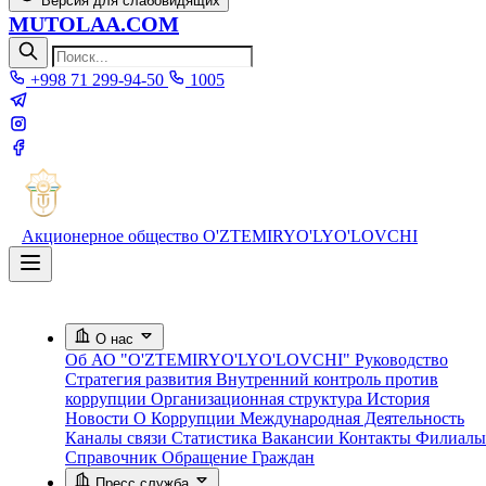
Версия для слабовидящих
MUTOLAA.COM
+998 71 299-94-50
1005
Акционерное общество
O'ZTEMIRYO'LYO'LOVCHI
О нас
Об АО "O'ZTEMIRYO'LYO'LOVCHI"
Руководство
Стратегия развития
Внутренний контроль против
коррупции
Организационная структура
История
Новости О Коррупции
Международная Деятельность
Каналы связи
Статистика
Вакансии
Контакты
Филиалы
Справочник
Обращение Граждан
Пресс служба