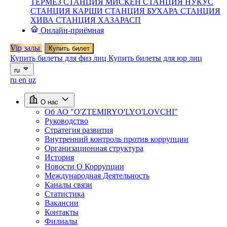
ТЕРМЕЗ
СТАНЦИЯ МИСКЕН
СТАНЦИЯ НУКУС
СТАНЦИЯ КАРШИ
СТАНЦИЯ БУХАРА
СТАНЦИЯ
ХИВА
СТАНЦИЯ ХАЗАРАСП
Онлайн-приёмная
Vip залы
Купить билет
Купить билеты для физ лиц
Купить билеты для юр лиц
ru
ru
en
uz
О нас
Об АО "O'ZTEMIRYO'LYO'LOVCHI"
Руководство
Стратегия развития
Внутренний контроль против коррупции
Организационная структура
История
Новости О Коррупции
Международная Деятельность
Каналы связи
Статистика
Вакансии
Контакты
Филиалы