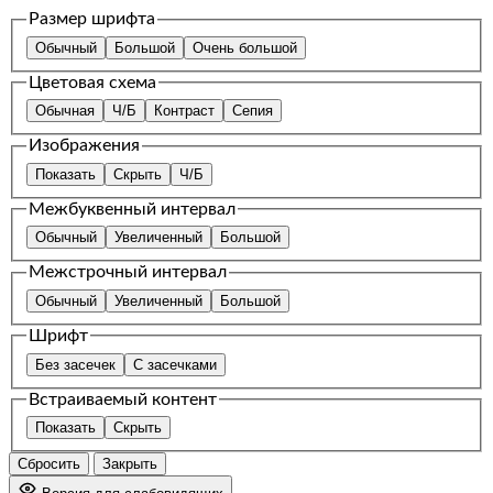
Размер шрифта
Обычный
Большой
Очень большой
Цветовая схема
Обычная
Ч/Б
Контраст
Сепия
Изображения
Показать
Скрыть
Ч/Б
Межбуквенный интервал
Обычный
Увеличенный
Большой
Межстрочный интервал
Обычный
Увеличенный
Большой
Шрифт
Без засечек
С засечками
Встраиваемый контент
Показать
Скрыть
Сбросить
Закрыть