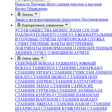
Новости
Тендеры
Фото галерея поездов и вагонов
Видео
Объявление
Законы
Закон о железнодорожном транспорте
Постановления
Корпоративное управление
УСТАВ ОБЩЕСТВА
БИЗНЕС ПЛАН
СОСТАВ
НАБЛЮДАТЕЛЬНОГО СОВЕТА
ЕЖЕКВАРТАЛЬНЫ
И ГОДОВЫЕ ОТЧЁТЫ
АУДИТОРСКАЯ СЛУЖБА
СУЩЕСТВЕННЫЕ ФАКТЫ
ВНУТРЕННИЕ
ДОКУМЕНТЫ
ИНФОРМАЦИЯ О ПРИОБРЕТЕННЫ
АКЦИЯХ
ОТЧЕТ О ВНЕШНЕМ АУДИТЕ
Online tablo
СЕВЕРНЫЙ ВОКЗАЛ ТАШКЕНТА
ЮЖНЫЙ
ВОКЗАЛ ТАШКЕНТА
СТАНЦИЯ САМАРКАНД
СТАНЦИЯ УРГЕНЧ
СТАНЦИЯ ГУЛИСТАН
ANDIJO
BEKATI
СТАНЦИЯ ШОВОТ
СТАНЦИЯ ПОП
СТАНЦИЯ АНГРЕН
СТАНЦИЯ КАТТАГОРГОН
СТАНЦИЯ ДЕНАУ
СТАНЦИЯ САРИОСИЕ
СТАНЦИЯ ТУРТКУЛЬ
СТАНЦИЯ ЭЛЛИККАЛА
СТАНЦИЯ КУНГРАД
СТАНЦИЯ НАМАНГАН
СТАНЦИЯ МАРГИЛОН
СТАНЦИЯ КОКАНД
СТАНЦИЯ ДЖИЗАХ
СТАНЦИЯ НАВОИ
СТАНЦИЯ
ШАХРИСАБЗ
СТАНЦИЯ КУМКУРГАН
СТАНЦИЯ