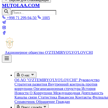
Версия для слабовидящих
MUTOLAA.COM
+998 71 299-94-50
1005
Акционерное общество
O'ZTEMIRYO'LYO'LOVCHI
О нас
Об АО "O'ZTEMIRYO'LYO'LOVCHI"
Руководство
Стратегия развития
Внутренний контроль против
коррупции
Организационная структура
История
Новости О Коррупции
Международная Деятельность
Каналы связи
Статистика
Вакансии
Контакты
Филиалы
Справочник
Обращение Граждан
Пресс служба