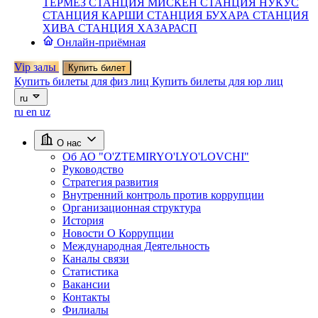
ТЕРМЕЗ
СТАНЦИЯ МИСКЕН
СТАНЦИЯ НУКУС
СТАНЦИЯ КАРШИ
СТАНЦИЯ БУХАРА
СТАНЦИЯ
ХИВА
СТАНЦИЯ ХАЗАРАСП
Онлайн-приёмная
Vip залы
Купить билет
Купить билеты для физ лиц
Купить билеты для юр лиц
ru
ru
en
uz
О нас
Об АО "O'ZTEMIRYO'LYO'LOVCHI"
Руководство
Стратегия развития
Внутренний контроль против коррупции
Организационная структура
История
Новости О Коррупции
Международная Деятельность
Каналы связи
Статистика
Вакансии
Контакты
Филиалы