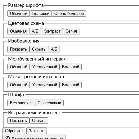
Размер шрифта
Обычный
Большой
Очень большой
Цветовая схема
Обычная
Ч/Б
Контраст
Сепия
Изображения
Показать
Скрыть
Ч/Б
Межбуквенный интервал
Обычный
Увеличенный
Большой
Межстрочный интервал
Обычный
Увеличенный
Большой
Шрифт
Без засечек
С засечками
Встраиваемый контент
Показать
Скрыть
Сбросить
Закрыть