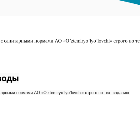
с санитарными нормами АО «O’ztemiryo`lyo`lovchi» строго по те
воды
рными нормами АО «O’ztemiryo`lyo`lovchi» строго по тех. заданию.