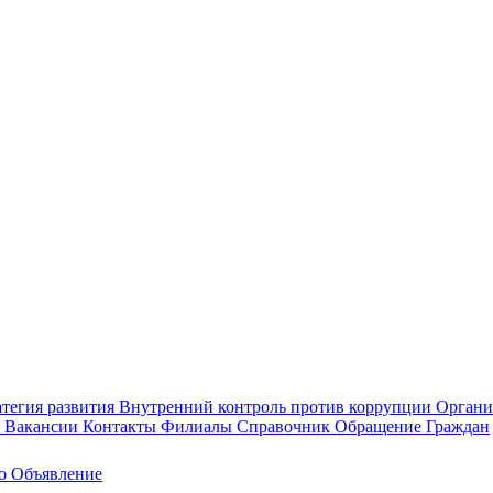
тегия развития
Внутренний контроль против коррупции
Органи
а
Вакансии
Контакты
Филиалы
Справочник
Обращение Граждан
ео
Объявление