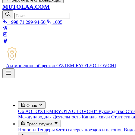
Версия для слабовидящих
MUTOLAA.COM
+998 71 299-94-50
1005
Акционерное общество
O'ZTEMIRYO'LYO'LOVCHI
О нас
Об АО "O'ZTEMIRYO'LYO'LOVCHI"
Руководство
Стра
Международная Деятельность
Каналы связи
Статистик
Пресс служба
Новости
Тендеры
Фото галерея поездов и вагонов
Вид