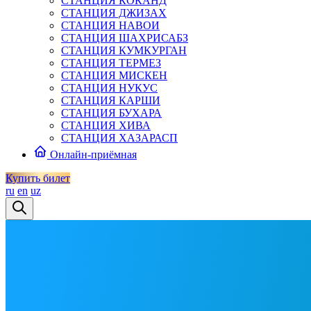
СТАНЦИЯ КОКАНД
СТАНЦИЯ ДЖИЗАХ
СТАНЦИЯ НАВОИ
СТАНЦИЯ ШАХРИСАБЗ
СТАНЦИЯ КУМКУРГАН
СТАНЦИЯ ТЕРМЕЗ
СТАНЦИЯ МИСКЕН
СТАНЦИЯ НУКУС
СТАНЦИЯ КАРШИ
СТАНЦИЯ БУХАРА
СТАНЦИЯ ХИВА
СТАНЦИЯ ХАЗАРАСП
Онлайн-приёмная
Купить билет
ru
en
uz