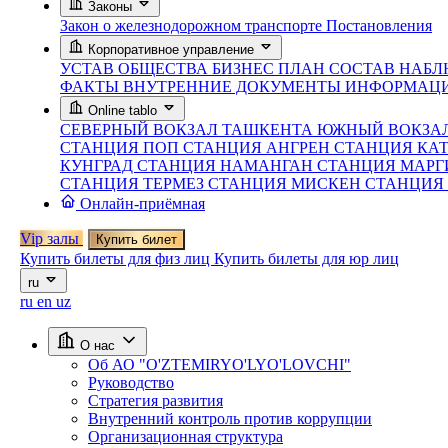
Законы
Закон о железнодорожном транспорте
Постановления
Корпоративное управление
УСТАВ ОБЩЕСТВА
БИЗНЕС ПЛАН
СОСТАВ НАБЛ
ФАКТЫ
ВНУТРЕННИЕ ДОКУМЕНТЫ
ИНФОРМАЦИ
Online tablo
СЕВЕРНЫЙ ВОКЗАЛ ТАШКЕНТА
ЮЖНЫЙ ВОКЗА
СТАНЦИЯ ПОП
СТАНЦИЯ АНГРЕН
СТАНЦИЯ КА
КУНГРАД
СТАНЦИЯ НАМАНГАН
СТАНЦИЯ МАР
СТАНЦИЯ ТЕРМЕЗ
СТАНЦИЯ МИСКЕН
СТАНЦИЯ
Онлайн-приёмная
Vip залы
Купить билет
Купить билеты для физ лиц
Купить билеты для юр лиц
ru
ru
en
uz
О нас
Об АО "O'ZTEMIRYO'LYO'LOVCHI"
Руководство
Стратегия развития
Внутренний контроль против коррупции
Организационная структура