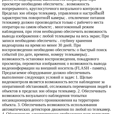
просмотре необходимо обеспечить: . возможность
нопрерывного, круглосуточного визуального контроля в
IIределах зон обзора телекамер, управления и настроЙкоЙ
характеристик поворотноЙ камеры; . отключение питания
телокамер должно производиться только с рабочего места
оператора на самом объекте; . многооконный режим
наблюдения, при этом необходимо обеспечить возможность
вывода изображения с любой телекамеры на весь экран; При
записи необходимо обеспечить: . глубину хранения
видеоархива на время но менее 30 дней. При
воспроизведении необходимо обеспечить: о быстрый поиск
событий (по дате, времени, номеру телекамеры); .
возможность остановки воспроизведения, покадрового
просмотра, перомотки изображения; о возможность вывода
видеоинформации на внешний носитель (FLASH - память).
Предлагаемое оборудование должно обеспечивать
выполнение следующих условий и задач: 1. Щелью
видеоконтроля является возможность вести наблюдение за
оперативной обстановкой, отслеживать перемещения людей и
объектов в пределах зон обзора телекамер. 2. Обеспечивать
возможность визуального наблюдения тrопытки
несанкционированного проникновения на территорию
объекта. 3. Обеспечивать возможность использования
автоматических детекторов движения по любой из телекамер.
4. Обеспечивать одновременное отображение всех телекамер,