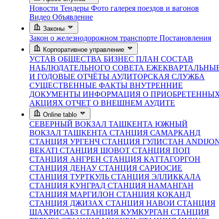
Новости
Тендеры
Фото галерея поездов и вагонов
Видео
Объявление
Законы
Закон о железнодорожном транспорте
Постановления
Корпоративное управление
УСТАВ ОБЩЕСТВА
БИЗНЕС ПЛАН
СОСТАВ
НАБЛЮДАТЕЛЬНОГО СОВЕТА
ЕЖЕКВАРТАЛЬНЫ
И ГОДОВЫЕ ОТЧЁТЫ
АУДИТОРСКАЯ СЛУЖБА
СУЩЕСТВЕННЫЕ ФАКТЫ
ВНУТРЕННИЕ
ДОКУМЕНТЫ
ИНФОРМАЦИЯ О ПРИОБРЕТЕННЫ
АКЦИЯХ
ОТЧЕТ О ВНЕШНЕМ АУДИТЕ
Online tablo
СЕВЕРНЫЙ ВОКЗАЛ ТАШКЕНТА
ЮЖНЫЙ
ВОКЗАЛ ТАШКЕНТА
СТАНЦИЯ САМАРКАНД
СТАНЦИЯ УРГЕНЧ
СТАНЦИЯ ГУЛИСТАН
ANDIJO
BEKATI
СТАНЦИЯ ШОВОТ
СТАНЦИЯ ПОП
СТАНЦИЯ АНГРЕН
СТАНЦИЯ КАТТАГОРГОН
СТАНЦИЯ ДЕНАУ
СТАНЦИЯ САРИОСИЕ
СТАНЦИЯ ТУРТКУЛЬ
СТАНЦИЯ ЭЛЛИККАЛА
СТАНЦИЯ КУНГРАД
СТАНЦИЯ НАМАНГАН
СТАНЦИЯ МАРГИЛОН
СТАНЦИЯ КОКАНД
СТАНЦИЯ ДЖИЗАХ
СТАНЦИЯ НАВОИ
СТАНЦИЯ
ШАХРИСАБЗ
СТАНЦИЯ КУМКУРГАН
СТАНЦИЯ