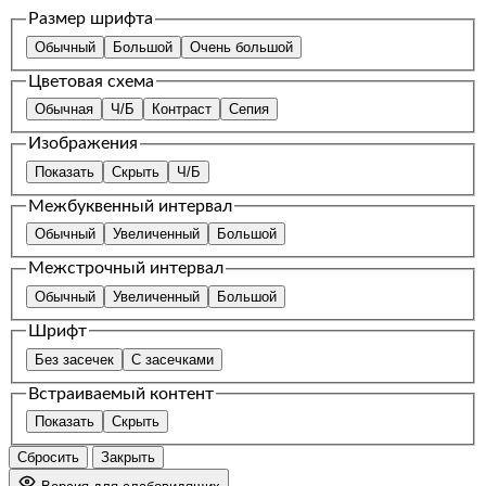
Размер шрифта
Обычный
Большой
Очень большой
Цветовая схема
Обычная
Ч/Б
Контраст
Сепия
Изображения
Показать
Скрыть
Ч/Б
Межбуквенный интервал
Обычный
Увеличенный
Большой
Межстрочный интервал
Обычный
Увеличенный
Большой
Шрифт
Без засечек
С засечками
Встраиваемый контент
Показать
Скрыть
Сбросить
Закрыть