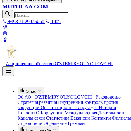
Версия для слабовидящих
MUTOLAA.COM
+998 71 299-94-50
1005
Акционерное общество
O'ZTEMIRYO'LYO'LOVCHI
О нас
Об АО "O'ZTEMIRYO'LYO'LOVCHI"
Руководство
Стратегия развития
Внутренний контроль против
коррупции
Организационная структура
История
Новости О Коррупции
Международная Деятельность
Каналы связи
Статистика
Вакансии
Контакты
Филиалы
Справочник
Обращение Граждан
Пресс служба