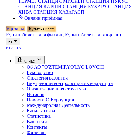
ТЕРМЕЗ
СТАНЦИЯ МИСКЕН
СТАНЦИЯ НУКУС
СТАНЦИЯ КАРШИ
СТАНЦИЯ БУХАРА
СТАНЦИЯ
ХИВА
СТАНЦИЯ ХАЗАРАСП
Онлайн-приёмная
Vip залы
Купить билет
Купить билеты для физ лиц
Купить билеты для юр лиц
ru
ru
en
uz
О нас
Об АО "O'ZTEMIRYO'LYO'LOVCHI"
Руководство
Стратегия развития
Внутренний контроль против коррупции
Организационная структура
История
Новости О Коррупции
Международная Деятельность
Каналы связи
Статистика
Вакансии
Контакты
Филиалы