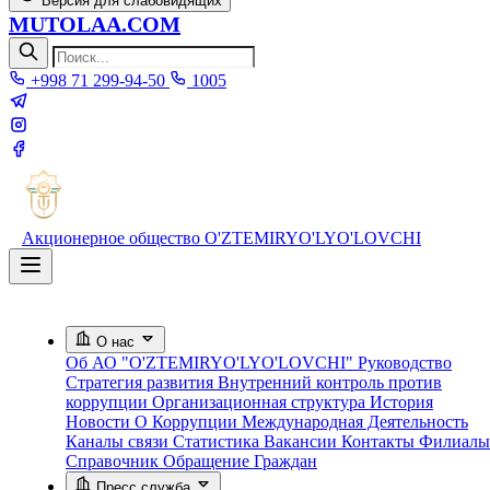
Версия для слабовидящих
MUTOLAA.COM
+998 71 299-94-50
1005
Акционерное общество
O'ZTEMIRYO'LYO'LOVCHI
О нас
Об АО "O'ZTEMIRYO'LYO'LOVCHI"
Руководство
Стратегия развития
Внутренний контроль против
коррупции
Организационная структура
История
Новости О Коррупции
Международная Деятельность
Каналы связи
Статистика
Вакансии
Контакты
Филиалы
Справочник
Обращение Граждан
Пресс служба