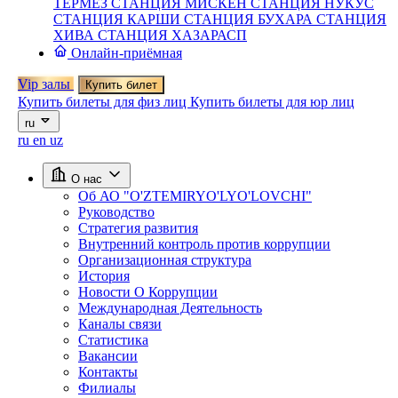
ТЕРМЕЗ
СТАНЦИЯ МИСКЕН
СТАНЦИЯ НУКУС
СТАНЦИЯ КАРШИ
СТАНЦИЯ БУХАРА
СТАНЦИЯ
ХИВА
СТАНЦИЯ ХАЗАРАСП
Онлайн-приёмная
Vip залы
Купить билет
Купить билеты для физ лиц
Купить билеты для юр лиц
ru
ru
en
uz
О нас
Об АО "O'ZTEMIRYO'LYO'LOVCHI"
Руководство
Стратегия развития
Внутренний контроль против коррупции
Организационная структура
История
Новости О Коррупции
Международная Деятельность
Каналы связи
Статистика
Вакансии
Контакты
Филиалы