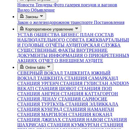
Новости
Тендеры
Фото галерея поездов и вагонов
Видео
Объявление
Законы
Закон о железнодорожном транспорте
Постановления
Корпоративное управление
УСТАВ ОБЩЕСТВА
БИЗНЕС ПЛАН
СОСТАВ
НАБЛЮДАТЕЛЬНОГО СОВЕТА
ЕЖЕКВАРТАЛЬНЫ
И ГОДОВЫЕ ОТЧЁТЫ
АУДИТОРСКАЯ СЛУЖБА
СУЩЕСТВЕННЫЕ ФАКТЫ
ВНУТРЕННИЕ
ДОКУМЕНТЫ
ИНФОРМАЦИЯ О ПРИОБРЕТЕННЫ
АКЦИЯХ
ОТЧЕТ О ВНЕШНЕМ АУДИТЕ
Online tablo
СЕВЕРНЫЙ ВОКЗАЛ ТАШКЕНТА
ЮЖНЫЙ
ВОКЗАЛ ТАШКЕНТА
СТАНЦИЯ САМАРКАНД
СТАНЦИЯ УРГЕНЧ
СТАНЦИЯ ГУЛИСТАН
ANDIJO
BEKATI
СТАНЦИЯ ШОВОТ
СТАНЦИЯ ПОП
СТАНЦИЯ АНГРЕН
СТАНЦИЯ КАТТАГОРГОН
СТАНЦИЯ ДЕНАУ
СТАНЦИЯ САРИОСИЕ
СТАНЦИЯ ТУРТКУЛЬ
СТАНЦИЯ ЭЛЛИККАЛА
СТАНЦИЯ КУНГРАД
СТАНЦИЯ НАМАНГАН
СТАНЦИЯ МАРГИЛОН
СТАНЦИЯ КОКАНД
СТАНЦИЯ ДЖИЗАХ
СТАНЦИЯ НАВОИ
СТАНЦИЯ
ШАХРИСАБЗ
СТАНЦИЯ КУМКУРГАН
СТАНЦИЯ