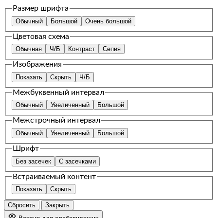
Размер шрифта
Обычный
Большой
Очень большой
Цветовая схема
Обычная
Ч/Б
Контраст
Сепия
Изображения
Показать
Скрыть
Ч/Б
Межбуквенный интервал
Обычный
Увеличенный
Большой
Межстрочный интервал
Обычный
Увеличенный
Большой
Шрифт
Без засечек
С засечками
Встраиваемый контент
Показать
Скрыть
Сбросить
Закрыть