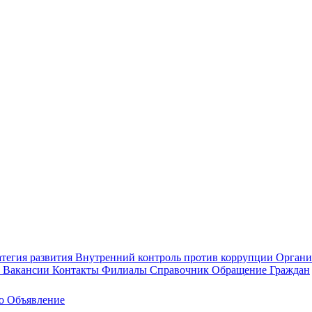
тегия развития
Внутренний контроль против коррупции
Органи
а
Вакансии
Контакты
Филиалы
Справочник
Обращение Граждан
ео
Объявление