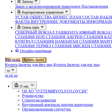
Законы
Закон о железнодорожном транспорте
Постановления
Корпоративное управление
УСТАВ ОБЩЕСТВА
БИЗНЕС ПЛАН
СОСТАВ НАБЛ
ФАКТЫ
ВНУТРЕННИЕ ДОКУМЕНТЫ
ИНФОРМАЦИ
Online tablo
СЕВЕРНЫЙ ВОКЗАЛ ТАШКЕНТА
ЮЖНЫЙ ВОКЗА
СТАНЦИЯ ПОП
СТАНЦИЯ АНГРЕН
СТАНЦИЯ КА
КУНГРАД
СТАНЦИЯ НАМАНГАН
СТАНЦИЯ МАР
СТАНЦИЯ ТЕРМЕЗ
СТАНЦИЯ МИСКЕН
СТАНЦИЯ
Онлайн-приёмная
Vip залы
Купить билет
Купить билеты для физ лиц
Купить билеты для юр лиц
ru
ru
en
uz
О нас
Об АО "O'ZTEMIRYO'LYO'LOVCHI"
Руководство
Стратегия развития
Внутренний контроль против коррупции
Организационная структура