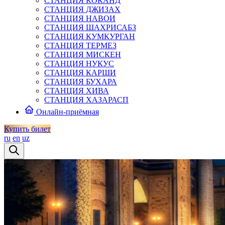
СТАНЦИЯ КОКАНД
СТАНЦИЯ ДЖИЗАХ
СТАНЦИЯ НАВОИ
СТАНЦИЯ ШАХРИСАБЗ
СТАНЦИЯ КУМКУРГАН
СТАНЦИЯ ТЕРМЕЗ
СТАНЦИЯ МИСКЕН
СТАНЦИЯ НУКУС
СТАНЦИЯ КАРШИ
СТАНЦИЯ БУХАРА
СТАНЦИЯ ХИВА
СТАНЦИЯ ХАЗАРАСП
Онлайн-приёмная
Купить билет
ru
en
uz