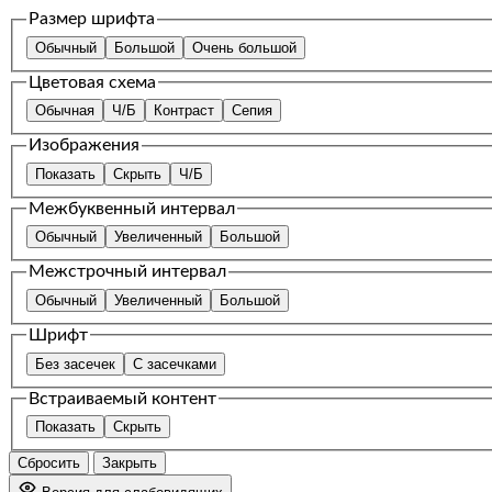
Размер шрифта
Обычный
Большой
Очень большой
Цветовая схема
Обычная
Ч/Б
Контраст
Сепия
Изображения
Показать
Скрыть
Ч/Б
Межбуквенный интервал
Обычный
Увеличенный
Большой
Межстрочный интервал
Обычный
Увеличенный
Большой
Шрифт
Без засечек
С засечками
Встраиваемый контент
Показать
Скрыть
Сбросить
Закрыть