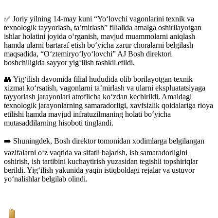
✅ Joriy yilning 14-may kuni “Yo‘lovchi vagonlarini texnik va
texnologik tayyorlash, ta’mirlash” filialida amalga oshirilayotgan
ishlar holatini joyida o‘rganish, mavjud muammolarni aniqlash
hamda ularni bartaraf etish bo‘yicha zarur choralarni belgilash
maqsadida, “O‘ztemiryo‘lyo‘lovchi” AJ Bosh direktori
boshchiligida sayyor yig‘ilish tashkil etildi.
👥 Yig‘ilish davomida filial hududida olib borilayotgan texnik
xizmat ko‘rsatish, vagonlarni ta’mirlash va ularni ekspluatatsiyaga
tayyorlash jarayonlari atroflicha ko‘zdan kechirildi. Amaldagi
texnologik jarayonlarning samaradorligi, xavfsizlik qoidalariga rioya
etilishi hamda mavjud infratuzilmaning holati bo‘yicha
mutasaddilarning hisoboti tinglandi.
➡️ Shuningdek, Bosh direktor tomonidan xodimlarga belgilangan
vazifalarni o‘z vaqtida va sifatli bajarish, ish samaradorligini
oshirish, ish tartibini kuchaytirish yuzasidan tegishli topshiriqlar
berildi. Yig‘ilish yakunida yaqin istiqboldagi rejalar va ustuvor
yo‘nalishlar belgilab olindi.