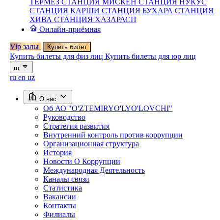
ТЕРМЕЗ
СТАНЦИЯ МИСКЕН
СТАНЦИЯ НУКУС
СТАНЦИЯ КАРШИ
СТАНЦИЯ БУХАРА
СТАНЦИЯ
ХИВА
СТАНЦИЯ ХАЗАРАСП
Онлайн-приёмная
Vip залы
Купить билет
Купить билеты для физ лиц
Купить билеты для юр лиц
ru
ru
en
uz
О нас
Об АО "O'ZTEMIRYO'LYO'LOVCHI"
Руководство
Стратегия развития
Внутренний контроль против коррупции
Организационная структура
История
Новости О Коррупции
Международная Деятельность
Каналы связи
Статистика
Вакансии
Контакты
Филиалы