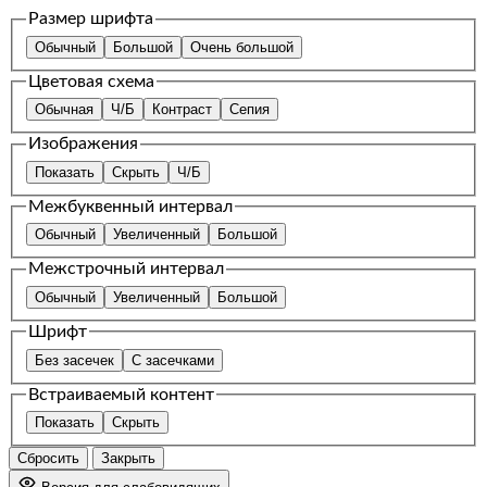
Размер шрифта
Обычный
Большой
Очень большой
Цветовая схема
Обычная
Ч/Б
Контраст
Сепия
Изображения
Показать
Скрыть
Ч/Б
Межбуквенный интервал
Обычный
Увеличенный
Большой
Межстрочный интервал
Обычный
Увеличенный
Большой
Шрифт
Без засечек
С засечками
Встраиваемый контент
Показать
Скрыть
Сбросить
Закрыть