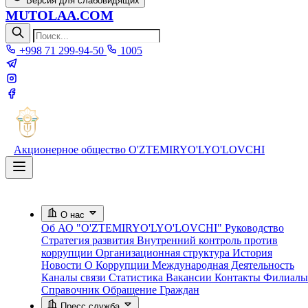
Версия для слабовидящих
MUTOLAA.COM
+998 71 299-94-50
1005
Акционерное общество
O'ZTEMIRYO'LYO'LOVCHI
О нас
Об АО "O'ZTEMIRYO'LYO'LOVCHI"
Руководство
Стратегия развития
Внутренний контроль против
коррупции
Организационная структура
История
Новости О Коррупции
Международная Деятельность
Каналы связи
Статистика
Вакансии
Контакты
Филиалы
Справочник
Обращение Граждан
Пресс служба