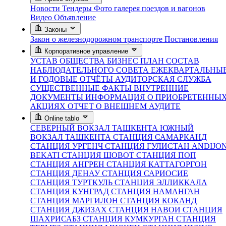
Новости
Тендеры
Фото галерея поездов и вагонов
Видео
Объявление
Законы
Закон о железнодорожном транспорте
Постановления
Корпоративное управление
УСТАВ ОБЩЕСТВА
БИЗНЕС ПЛАН
СОСТАВ
НАБЛЮДАТЕЛЬНОГО СОВЕТА
ЕЖЕКВАРТАЛЬНЫ
И ГОДОВЫЕ ОТЧЁТЫ
АУДИТОРСКАЯ СЛУЖБА
СУЩЕСТВЕННЫЕ ФАКТЫ
ВНУТРЕННИЕ
ДОКУМЕНТЫ
ИНФОРМАЦИЯ О ПРИОБРЕТЕННЫ
АКЦИЯХ
ОТЧЕТ О ВНЕШНЕМ АУДИТЕ
Online tablo
СЕВЕРНЫЙ ВОКЗАЛ ТАШКЕНТА
ЮЖНЫЙ
ВОКЗАЛ ТАШКЕНТА
СТАНЦИЯ САМАРКАНД
СТАНЦИЯ УРГЕНЧ
СТАНЦИЯ ГУЛИСТАН
ANDIJO
BEKATI
СТАНЦИЯ ШОВОТ
СТАНЦИЯ ПОП
СТАНЦИЯ АНГРЕН
СТАНЦИЯ КАТТАГОРГОН
СТАНЦИЯ ДЕНАУ
СТАНЦИЯ САРИОСИЕ
СТАНЦИЯ ТУРТКУЛЬ
СТАНЦИЯ ЭЛЛИККАЛА
СТАНЦИЯ КУНГРАД
СТАНЦИЯ НАМАНГАН
СТАНЦИЯ МАРГИЛОН
СТАНЦИЯ КОКАНД
СТАНЦИЯ ДЖИЗАХ
СТАНЦИЯ НАВОИ
СТАНЦИЯ
ШАХРИСАБЗ
СТАНЦИЯ КУМКУРГАН
СТАНЦИЯ