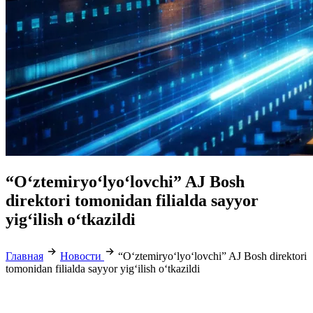
“O‘ztemiryo‘lyo‘lovchi” AJ Bosh
direktori tomonidan filialda sayyor
yig‘ilish o‘tkazildi
Главная
Новости
“O‘ztemiryo‘lyo‘lovchi” AJ Bosh direktori
tomonidan filialda sayyor yig‘ilish o‘tkazildi