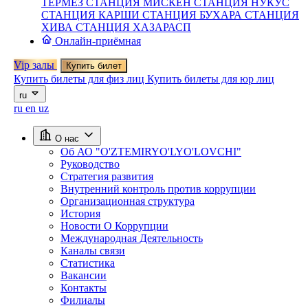
ТЕРМЕЗ
СТАНЦИЯ МИСКЕН
СТАНЦИЯ НУКУС
СТАНЦИЯ КАРШИ
СТАНЦИЯ БУХАРА
СТАНЦИЯ
ХИВА
СТАНЦИЯ ХАЗАРАСП
Онлайн-приёмная
Vip залы
Купить билет
Купить билеты для физ лиц
Купить билеты для юр лиц
ru
ru
en
uz
О нас
Об АО "O'ZTEMIRYO'LYO'LOVCHI"
Руководство
Стратегия развития
Внутренний контроль против коррупции
Организационная структура
История
Новости О Коррупции
Международная Деятельность
Каналы связи
Статистика
Вакансии
Контакты
Филиалы