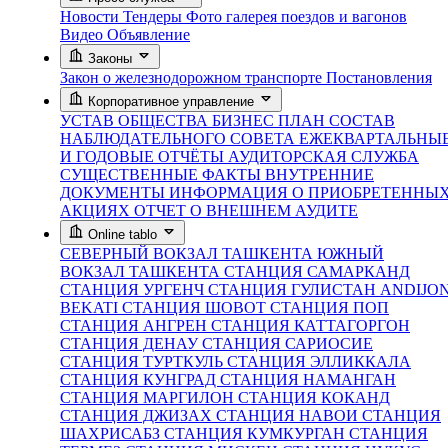
Новости
Тендеры
Фото галерея поездов и вагонов
Видео
Объявление
Законы
Закон о железнодорожном транспорте
Постановления
Корпоративное управление
УСТАВ ОБЩЕСТВА
БИЗНЕС ПЛАН
СОСТАВ
НАБЛЮДАТЕЛЬНОГО СОВЕТА
ЕЖЕКВАРТАЛЬНЫ
И ГОДОВЫЕ ОТЧЁТЫ
АУДИТОРСКАЯ СЛУЖБА
СУЩЕСТВЕННЫЕ ФАКТЫ
ВНУТРЕННИЕ
ДОКУМЕНТЫ
ИНФОРМАЦИЯ О ПРИОБРЕТЕННЫ
АКЦИЯХ
ОТЧЕТ О ВНЕШНЕМ АУДИТЕ
Online tablo
СЕВЕРНЫЙ ВОКЗАЛ ТАШКЕНТА
ЮЖНЫЙ
ВОКЗАЛ ТАШКЕНТА
СТАНЦИЯ САМАРКАНД
СТАНЦИЯ УРГЕНЧ
СТАНЦИЯ ГУЛИСТАН
ANDIJO
BEKATI
СТАНЦИЯ ШОВОТ
СТАНЦИЯ ПОП
СТАНЦИЯ АНГРЕН
СТАНЦИЯ КАТТАГОРГОН
СТАНЦИЯ ДЕНАУ
СТАНЦИЯ САРИОСИЕ
СТАНЦИЯ ТУРТКУЛЬ
СТАНЦИЯ ЭЛЛИККАЛА
СТАНЦИЯ КУНГРАД
СТАНЦИЯ НАМАНГАН
СТАНЦИЯ МАРГИЛОН
СТАНЦИЯ КОКАНД
СТАНЦИЯ ДЖИЗАХ
СТАНЦИЯ НАВОИ
СТАНЦИЯ
ШАХРИСАБЗ
СТАНЦИЯ КУМКУРГАН
СТАНЦИЯ