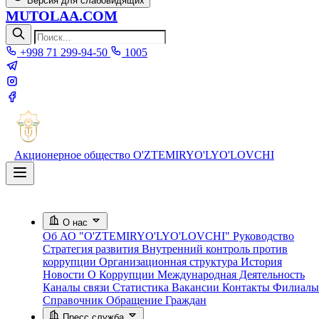
Версия для слабовидящих
MUTOLAA.COM
+998 71 299-94-50
1005
Акционерное общество
O'ZTEMIRYO'LYO'LOVCHI
О нас
Об АО "O'ZTEMIRYO'LYO'LOVCHI"
Руководство
Стратегия развития
Внутренний контроль против
коррупции
Организационная структура
История
Новости О Коррупции
Международная Деятельность
Каналы связи
Статистика
Вакансии
Контакты
Филиалы
Справочник
Обращение Граждан
Пресс служба