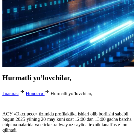
Hurmatli yo’lovchilar,
Главная
Новости
Hurmatli yo’lovchilar,
AСУ «Экспресc» tizimida profilaktika ishlari olib borilishi sababli
bugun 2025-yilning 20-may kuni soat 12:00 dan 13:00 gacha barcha
chiptaxonalarida va eticket.railway.uz saytida texnik tanaffus e`lon
qilinadi.