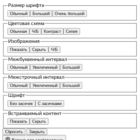
Размер шрифта
Обычный
Большой
Очень большой
Цветовая схема
Обычная
Ч/Б
Контраст
Сепия
Изображения
Показать
Скрыть
Ч/Б
Межбуквенный интервал
Обычный
Увеличенный
Большой
Межстрочный интервал
Обычный
Увеличенный
Большой
Шрифт
Без засечек
С засечками
Встраиваемый контент
Показать
Скрыть
Сбросить
Закрыть