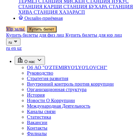
ТЕРМЕЗ
СТАНЦИЯ МИСКЕН
СТАНЦИЯ НУКУС
СТАНЦИЯ КАРШИ
СТАНЦИЯ БУХАРА
СТАНЦИЯ
ХИВА
СТАНЦИЯ ХАЗАРАСП
Онлайн-приёмная
Vip залы
Купить билет
Купить билеты для физ лиц
Купить билеты для юр лиц
ru
ru
en
uz
О нас
Об АО "O'ZTEMIRYO'LYO'LOVCHI"
Руководство
Стратегия развития
Внутренний контроль против коррупции
Организационная структура
История
Новости О Коррупции
Международная Деятельность
Каналы связи
Статистика
Вакансии
Контакты
Филиалы