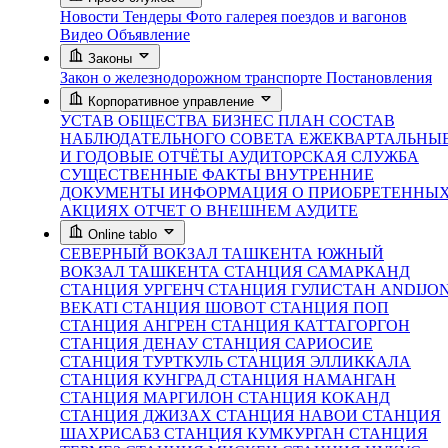
Новости
Тендеры
Фото галерея поездов и вагонов
Видео
Объявление
Законы
Закон о железнодорожном транспорте
Постановления
Корпоративное управление
УСТАВ ОБЩЕСТВА
БИЗНЕС ПЛАН
СОСТАВ
НАБЛЮДАТЕЛЬНОГО СОВЕТА
ЕЖЕКВАРТАЛЬНЫ
И ГОДОВЫЕ ОТЧЁТЫ
АУДИТОРСКАЯ СЛУЖБА
СУЩЕСТВЕННЫЕ ФАКТЫ
ВНУТРЕННИЕ
ДОКУМЕНТЫ
ИНФОРМАЦИЯ О ПРИОБРЕТЕННЫ
АКЦИЯХ
ОТЧЕТ О ВНЕШНЕМ АУДИТЕ
Online tablo
СЕВЕРНЫЙ ВОКЗАЛ ТАШКЕНТА
ЮЖНЫЙ
ВОКЗАЛ ТАШКЕНТА
СТАНЦИЯ САМАРКАНД
СТАНЦИЯ УРГЕНЧ
СТАНЦИЯ ГУЛИСТАН
ANDIJO
BEKATI
СТАНЦИЯ ШОВОТ
СТАНЦИЯ ПОП
СТАНЦИЯ АНГРЕН
СТАНЦИЯ КАТТАГОРГОН
СТАНЦИЯ ДЕНАУ
СТАНЦИЯ САРИОСИЕ
СТАНЦИЯ ТУРТКУЛЬ
СТАНЦИЯ ЭЛЛИККАЛА
СТАНЦИЯ КУНГРАД
СТАНЦИЯ НАМАНГАН
СТАНЦИЯ МАРГИЛОН
СТАНЦИЯ КОКАНД
СТАНЦИЯ ДЖИЗАХ
СТАНЦИЯ НАВОИ
СТАНЦИЯ
ШАХРИСАБЗ
СТАНЦИЯ КУМКУРГАН
СТАНЦИЯ