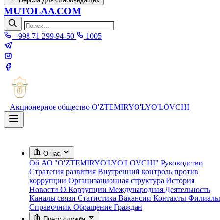
Версия для слабовидящих
MUTOLAA.COM
+998 71 299-94-50
1005
Акционерное общество
O'ZTEMIRYO'LYO'LOVCHI
О нас
Об АО "O'ZTEMIRYO'LYO'LOVCHI"
Руководство
Стратегия развития
Внутренний контроль против
коррупции
Организационная структура
История
Новости О Коррупции
Международная Деятельность
Каналы связи
Статистика
Вакансии
Контакты
Филиалы
Справочник
Обращение Граждан
Пресс служба