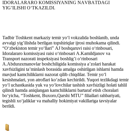
IDORАLАRАRO KOMISSIYANING NАVBАTDАGI
YIGʼILISHI O‘TKАZILDI.
Tadbir Toshkent markaziy temir yo‘l vokzalida boshlanib, unda
avvalgi yigʼilishda berilgan topshiriqlar ijrosi muhokama qilindi.
“O‘zbekiston temir yo‘llari” АJ boshqaruvi raisi o‘rinbosari,
Idoralararo komissiyasi raisi o‘rinbosari А.Kamildjanov va
Transport nazorati inspeksiyasi boshligʼi o‘rinbosari
А.Аbduraxmanovlar boshchiligida komissiya aʼzolari harakat
xavfsizligini taʼminlash borasida amalga oshirilgan ishlarni hamda
mavjud kamchiliklarni nazorat qilib chiqdilar. Temir yo‘l
kesishmalari, yon atroflari ko‘zdan kechirildi. Yuqori tezlikdagi temir
yo‘l uchastkasida yuk va yo‘lovchilar tashish xavfsizligi holati tahlil
qilindi hamda aniqlangan kamchiliklarni bartaraf etish choralari
bo‘yicha, “Toshkent, Buxoro,Qarshi MTU” filiallari rahbariyati,
tegishli xo‘jaliklar va mahalliy hokimiyat vakillariga tavsiyalar
berildi.