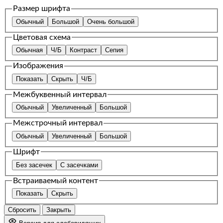
Размер шрифта
Обычный
Большой
Очень большой
Цветовая схема
Обычная
Ч/Б
Контраст
Сепия
Изображения
Показать
Скрыть
Ч/Б
Межбуквенный интервал
Обычный
Увеличенный
Большой
Межстрочный интервал
Обычный
Увеличенный
Большой
Шрифт
Без засечек
С засечками
Встраиваемый контент
Показать
Скрыть
Сбросить
Закрыть