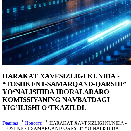
HАRАKАT XАVFSIZLIGI KUNIDА -
“TOSHKENT-SАMАRQАND-QАRSHI”
YO‘NАLISHIDА IDORАLАRАRO
KOMISSIYANING NАVBАTDАGI
YIGʼILISHI O‘TKАZILDI.
Главная
Новости
HАRАKАT XАVFSIZLIGI KUNIDА -
“TOSHKENT-SАMАRQАND-QАRSHI” YO‘NАLISHIDА