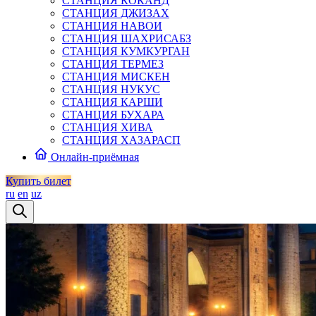
СТАНЦИЯ КОКАНД
СТАНЦИЯ ДЖИЗАХ
СТАНЦИЯ НАВОИ
СТАНЦИЯ ШАХРИСАБЗ
СТАНЦИЯ КУМКУРГАН
СТАНЦИЯ ТЕРМЕЗ
СТАНЦИЯ МИСКЕН
СТАНЦИЯ НУКУС
СТАНЦИЯ КАРШИ
СТАНЦИЯ БУХАРА
СТАНЦИЯ ХИВА
СТАНЦИЯ ХАЗАРАСП
Онлайн-приёмная
Купить билет
ru
en
uz