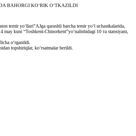
DA BAHORGI KO‘RIK O‘TKAZILDI
ton temir yo‘llari”AJga qarashli barcha temir yo‘l uchastkalarida,
i 14 may kuni “Toshkent-Chinorkent”yo‘nalishidagi 10 та stansiyani,
licha o‘rganildi.
an topshiriqlar, ko‘rsatmalar berildi.