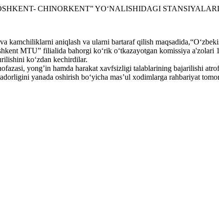
OSHKENT- CHINORKENT” YO‘NALISHIDAGI STANSIYALAR
va kamchiliklarni aniqlash va ularni bartaraf qilish maqsadida,“O‘zbekis
Toshkent MTU” filialida bahorgi ko‘rik o‘tkazayotgan komissiya a'zolar
ilishini ko‘zdan kechirdilar.
azasi, yong’in hamda harakat xavfsizligi talablarining bajarilishi atrof
dorligini yanada oshirish bo‘yicha mas’ul xodimlarga rahbariyat tomonid