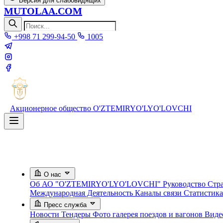
Версия для слабовидящих
MUTOLAA.COM
+998 71 299-94-50
1005
Акционерное общество
O'ZTEMIRYO'LYO'LOVCHI
О нас
Об АО "O'ZTEMIRYO'LYO'LOVCHI"
Руководство
Стра
Международная Деятельность
Каналы связи
Статистик
Пресс служба
Новости
Тендеры
Фото галерея поездов и вагонов
Вид