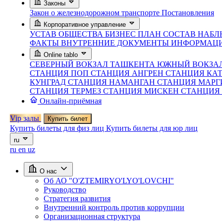
Законы
Закон о железнодорожном транспорте
Постановления
Корпоративное управление
УСТАВ ОБЩЕСТВА
БИЗНЕС ПЛАН
СОСТАВ НАБЛ
ФАКТЫ
ВНУТРЕННИЕ ДОКУМЕНТЫ
ИНФОРМАЦИ
Online tablo
СЕВЕРНЫЙ ВОКЗАЛ ТАШКЕНТА
ЮЖНЫЙ ВОКЗА
СТАНЦИЯ ПОП
СТАНЦИЯ АНГРЕН
СТАНЦИЯ КА
КУНГРАД
СТАНЦИЯ НАМАНГАН
СТАНЦИЯ МАР
СТАНЦИЯ ТЕРМЕЗ
СТАНЦИЯ МИСКЕН
СТАНЦИЯ
Онлайн-приёмная
Vip залы
Купить билет
Купить билеты для физ лиц
Купить билеты для юр лиц
ru
ru
en
uz
О нас
Об АО "O'ZTEMIRYO'LYO'LOVCHI"
Руководство
Стратегия развития
Внутренний контроль против коррупции
Организационная структура