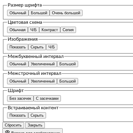
Размер шрифта
Обычный
Большой
Очень большой
Цветовая схема
Обычная
Ч/Б
Контраст
Сепия
Изображения
Показать
Скрыть
Ч/Б
Межбуквенный интервал
Обычный
Увеличенный
Большой
Межстрочный интервал
Обычный
Увеличенный
Большой
Шрифт
Без засечек
С засечками
Встраиваемый контент
Показать
Скрыть
Сбросить
Закрыть