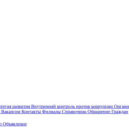
тегия развития
Внутренний контроль против коррупции
Органи
а
Вакансии
Контакты
Филиалы
Справочник
Обращение Граждан
ео
Объявление