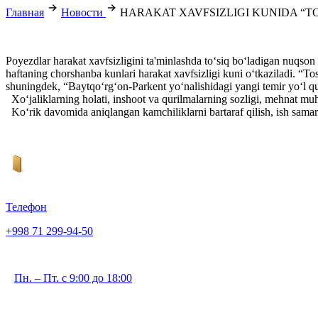
Главная
Новости
HARAKAT XAVFSIZLIGI KUNIDA “T
Poyezdlar harakat xavfsizligini ta'minlashda to‘siq bo‘ladigan nuqson 
haftaning chorshanba kunlari harakat xavfsizligi kuni o‘tkaziladi. “
shuningdek, “Baytqo‘rg‘on-Parkent yo‘nalishidagi yangi temir yo‘l qur
Xo‘jaliklarning holati, inshoot va qurilmalarning sozligi, mehnat muhof
Ko‘rik davomida aniqlangan kamchiliklarni bartaraf qilish, ish samara
Телефон
+998 71 299-94-50
Пн. – Пт. с 9:00 до 18:00