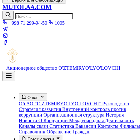
Версия для слабовидящих
MUTOLAA.COM
+998 71 299-94-50
1005
Акционерное общество
O'ZTEMIRYO'LYO'LOVCHI
О нас
Об АО "O'ZTEMIRYO'LYO'LOVCHI"
Руководство
Стратегия развития
Внутренний контроль против
коррупции
Организационная структура
История
Новости О Коррупции
Международная Деятельность
Каналы связи
Статистика
Вакансии
Контакты
Филиалы
Справочник
Обращение Граждан
Пресс служба