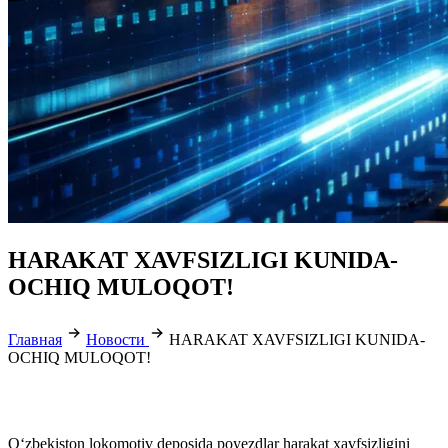
HARAKAT XAVFSIZLIGI KUNIDA-
OCHIQ MULOQOT!
Главная
Новости
HARAKAT XAVFSIZLIGI KUNIDA-
OCHIQ MULOQOT!
Oʻzbekiston lokomotiv deposida poyezdlar harakat xavfsizligini