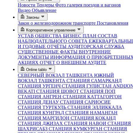
Новости
Тендеры
Фото галерея поездов и вагонов
Видео
Объявление
Законы
Закон о железнодорожном транспорте
Постановления
Корпоративное управление
УСТАВ ОБЩЕСТВА
БИЗНЕС ПЛАН
СОСТАВ
НАБЛЮДАТЕЛЬНОГО СОВЕТА
ЕЖЕКВАРТАЛЬНЫ
И ГОДОВЫЕ ОТЧЁТЫ
АУДИТОРСКАЯ СЛУЖБА
СУЩЕСТВЕННЫЕ ФАКТЫ
ВНУТРЕННИЕ
ДОКУМЕНТЫ
ИНФОРМАЦИЯ О ПРИОБРЕТЕННЫ
АКЦИЯХ
ОТЧЕТ О ВНЕШНЕМ АУДИТЕ
Online tablo
СЕВЕРНЫЙ ВОКЗАЛ ТАШКЕНТА
ЮЖНЫЙ
ВОКЗАЛ ТАШКЕНТА
СТАНЦИЯ САМАРКАНД
СТАНЦИЯ УРГЕНЧ
СТАНЦИЯ ГУЛИСТАН
ANDIJO
BEKATI
СТАНЦИЯ ШОВОТ
СТАНЦИЯ ПОП
СТАНЦИЯ АНГРЕН
СТАНЦИЯ КАТТАГОРГОН
СТАНЦИЯ ДЕНАУ
СТАНЦИЯ САРИОСИЕ
СТАНЦИЯ ТУРТКУЛЬ
СТАНЦИЯ ЭЛЛИККАЛА
СТАНЦИЯ КУНГРАД
СТАНЦИЯ НАМАНГАН
СТАНЦИЯ МАРГИЛОН
СТАНЦИЯ КОКАНД
СТАНЦИЯ ДЖИЗАХ
СТАНЦИЯ НАВОИ
СТАНЦИЯ
ШАХРИСАБЗ
СТАНЦИЯ КУМКУРГАН
СТАНЦИЯ