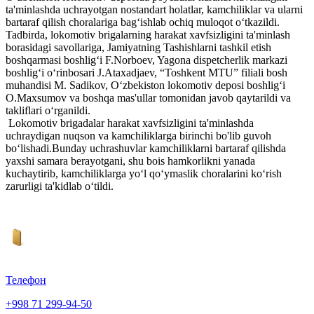
ta'minlashda uchrayotgan nostandart holatlar, kamchiliklar va ularni
bartaraf qilish choralariga bagʻishlab ochiq muloqot oʻtkazildi.
Tadbirda, lokomotiv brigalarning harakat xavfsizligini ta'minlash
borasidagi savollariga, Jamiyatning Tashishlarni tashkil etish
boshqarmasi boshligʻi F.Norboev, Yagona dispetcherlik markazi
boshligʻi oʻrinbosari J.Ataxadjaev, “Toshkent MTU” filiali bosh
muhandisi M. Sadikov, Oʻzbekiston lokomotiv deposi boshligʻi
O.Maxsumov va boshqa mas'ullar tomonidan javob qaytarildi va
takliflari oʻrganildi.
Lokomotiv brigadalar harakat xavfsizligini ta'minlashda
uchraydigan nuqson va kamchiliklarga birinchi bo'lib guvoh
boʻlishadi.Bunday uchrashuvlar kamchiliklarni bartaraf qilishda
yaxshi samara berayotgani, shu bois hamkorlikni yanada
kuchaytirib, kamchiliklarga yoʻl qoʻymaslik choralarini koʻrish
zarurligi ta'kidlab oʻtildi.
Телефон
+998 71 299-94-50