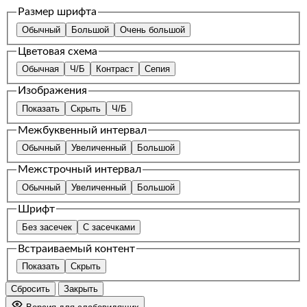
Размер шрифта
Обычный
Большой
Очень большой
Цветовая схема
Обычная
Ч/Б
Контраст
Сепия
Изображения
Показать
Скрыть
Ч/Б
Межбуквенный интервал
Обычный
Увеличенный
Большой
Межстрочный интервал
Обычный
Увеличенный
Большой
Шрифт
Без засечек
С засечками
Встраиваемый контент
Показать
Скрыть
Сбросить
Закрыть