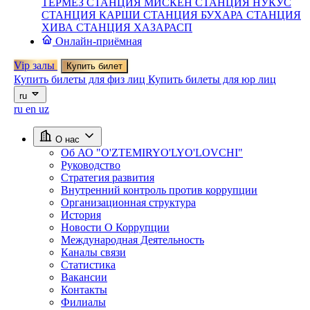
ТЕРМЕЗ
СТАНЦИЯ МИСКЕН
СТАНЦИЯ НУКУС
СТАНЦИЯ КАРШИ
СТАНЦИЯ БУХАРА
СТАНЦИЯ
ХИВА
СТАНЦИЯ ХАЗАРАСП
Онлайн-приёмная
Vip залы
Купить билет
Купить билеты для физ лиц
Купить билеты для юр лиц
ru
ru
en
uz
О нас
Об АО "O'ZTEMIRYO'LYO'LOVCHI"
Руководство
Стратегия развития
Внутренний контроль против коррупции
Организационная структура
История
Новости О Коррупции
Международная Деятельность
Каналы связи
Статистика
Вакансии
Контакты
Филиалы