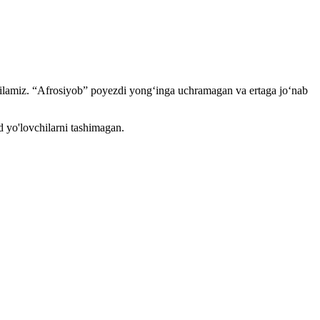
 qilamiz. “Afrosiyob” poyezdi yong‘inga uchramagan va ertaga jo‘nab
d yo'lovchilarni tashimagan.