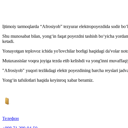
Ijtimoiy tarmoqlarda “Afrosiyob” tezyurar elektropoyezdida sodir bo‘
Shu munosabat bilan, yong‘in faqat poyezdni tashish bo‘yicha yordam
ketadi.
Yonayotgan teplovoz ichida yo'lovchilar borligi haqidagi da'volar not
Mutaxassislar voqea joyiga tezda etib kelishdi va yong'inni muvaffaqiya
"Afrosiyob" yuqori tezlikdagi elektr poyezdining barcha reyslari jadva
Yong‘in tafsilotlari haqida keyinroq xabar beramiz.
Телефон