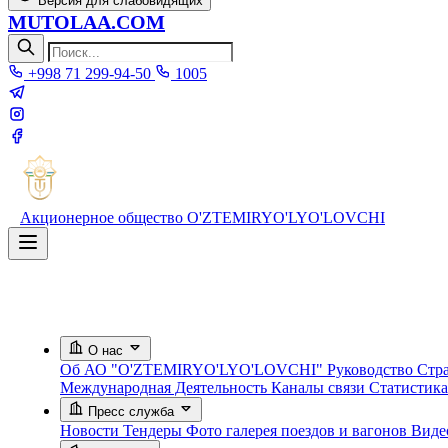
Версия для слабовидящих
MUTOLAA.COM
+998 71 299-94-50
1005
Акционерное общество
O'ZTEMIRYO'LYO'LOVCHI
О нас
Об АО "O'ZTEMIRYO'LYO'LOVCHI"
Руководство
Стра
Международная Деятельность
Каналы связи
Статистик
Пресс служба
Новости
Тендеры
Фото галерея поездов и вагонов
Вид