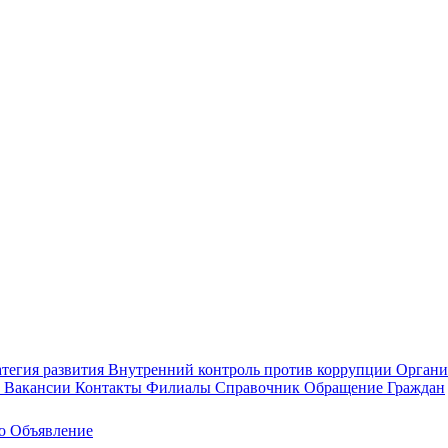
тегия развития
Внутренний контроль против коррупции
Органи
а
Вакансии
Контакты
Филиалы
Справочник
Обращение Граждан
ео
Объявление