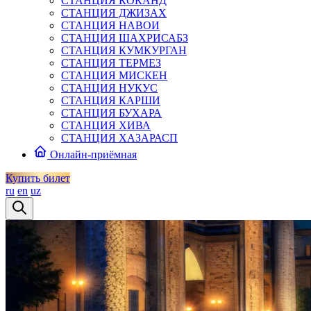
СТАНЦИЯ КОКАНД
СТАНЦИЯ ДЖИЗАХ
СТАНЦИЯ НАВОИ
СТАНЦИЯ ШАХРИСАБЗ
СТАНЦИЯ КУМКУРГАН
СТАНЦИЯ ТЕРМЕЗ
СТАНЦИЯ МИСКЕН
СТАНЦИЯ НУКУС
СТАНЦИЯ КАРШИ
СТАНЦИЯ БУХАРА
СТАНЦИЯ ХИВА
СТАНЦИЯ ХАЗАРАСП
Онлайн-приёмная
Купить билет
ru
en
uz