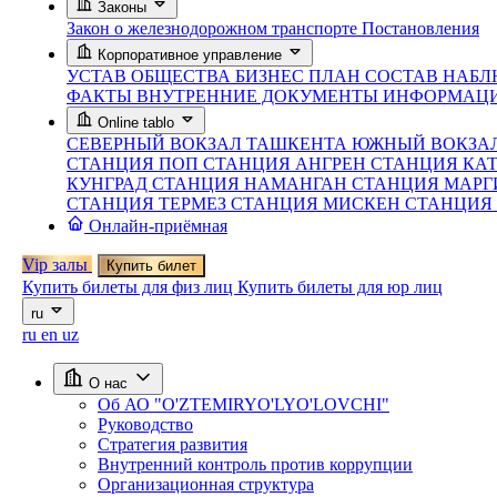
Законы
Закон о железнодорожном транспорте
Постановления
Корпоративное управление
УСТАВ ОБЩЕСТВА
БИЗНЕС ПЛАН
СОСТАВ НАБЛ
ФАКТЫ
ВНУТРЕННИЕ ДОКУМЕНТЫ
ИНФОРМАЦИ
Online tablo
СЕВЕРНЫЙ ВОКЗАЛ ТАШКЕНТА
ЮЖНЫЙ ВОКЗА
СТАНЦИЯ ПОП
СТАНЦИЯ АНГРЕН
СТАНЦИЯ КА
КУНГРАД
СТАНЦИЯ НАМАНГАН
СТАНЦИЯ МАР
СТАНЦИЯ ТЕРМЕЗ
СТАНЦИЯ МИСКЕН
СТАНЦИЯ
Онлайн-приёмная
Vip залы
Купить билет
Купить билеты для физ лиц
Купить билеты для юр лиц
ru
ru
en
uz
О нас
Об АО "O'ZTEMIRYO'LYO'LOVCHI"
Руководство
Стратегия развития
Внутренний контроль против коррупции
Организационная структура