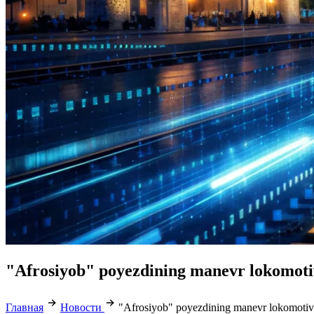
"Afrosiyob" poyezdining manevr lokomotiv
Главная
Новости
"Afrosiyob" poyezdining manevr lokomotivid