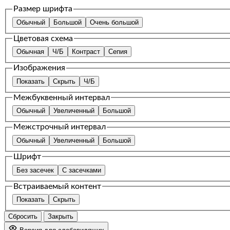
Размер шрифта
Обычный
Большой
Очень большой
Цветовая схема
Обычная
Ч/Б
Контраст
Сепия
Изображения
Показать
Скрыть
Ч/Б
Межбуквенный интервал
Обычный
Увеличенный
Большой
Межстрочный интервал
Обычный
Увеличенный
Большой
Шрифт
Без засечек
С засечками
Встраиваемый контент
Показать
Скрыть
Сбросить
Закрыть