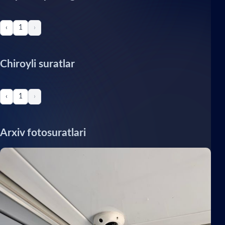
‹
1
›
Chiroyli suratlar
‹
1
›
Arxiv fotosuratlari