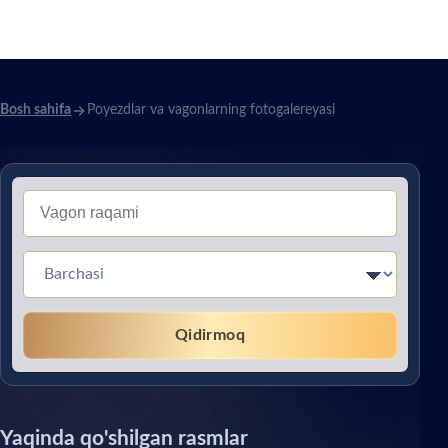
fotogalereyasi
Bosh sahifa
Poyezdlar va vagonlarning fotogalereyasi
Тип вагона (Без перевода)
Qidirmoq
Yaqinda qo'shilgan rasmlar