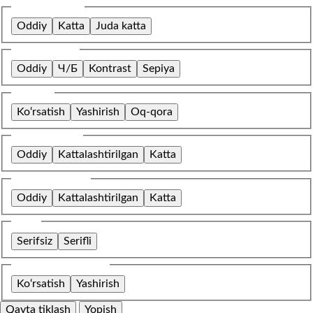
Shrift o‘lchami
Oddiy
Katta
Juda katta
Rang sxemasi
Oddiy
Ч/Б
Kontrast
Sepiya
Tasvirlar
Ko‘rsatish
Yashirish
Oq-qora
Harflar oralig‘i
Oddiy
Kattalashtirilgan
Katta
Qatorlar oralig‘i
Oddiy
Kattalashtirilgan
Katta
Shrift
Serifsiz
Serifli
O‘rnatilgan kontent
Ko‘rsatish
Yashirish
Qayta tiklash
Yopish