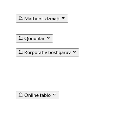
Ma'lumotxonalarining Telefon Raqamlari
Fuqarolar
Murojaati
Matbuot xizmati
Yangiliklar
Tenderlar
Poyezdlar va vagonlarning
fotogalereyasi
Video
E'lon
Qonunlar
T/y transporti haqida qonun
Farmoyishlar
Korporativ boshqaruv
JAMIYAT USTAVI
BIZNES REJA
KUZATUV KENGASHI
AZOLARI TARKIBI
CHORAKLIK VA YILLIK
HISOBOTLAR
ICHKI AUDIT XIZMATI
МУХИМ
ФАКТЛАР
ICHKI HUJJATLAR
SOTIB OLINGAN
AKSIYALAR HAQIDA MA’LUMOT
TASHQI AUDIT
HISOBOTI
Online tablo
TASHKENT SHIMOLIY BEKATI
TASHKENT JANUBIY
BEKATI
SAMARQAND BEKATI
URGANCH BEKATI
GULISTAN BEKATI
ANDIJON BEKATI
SHOVOT
BEKATI
POP STANSIYASI
ANGREN STANTSIYASI
KATTAQORGON BEKATI
DENAU STANTSIYASI
SARIOSIYO BEKATI
TURTKUL STANTSIYASI