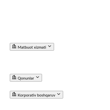
Korrupsiyaga Yangiliklar
Xalqaro faoliyat
Aloqa kanallari
Statistik Malumot
Bo'sh ish o'rinlari
Bog'lanish
Filiallar
Vokzal Ma'lumotxonalarining Telefon Raqamlari
Fuqarolar Murojaati
Matbuot xizmati
Yangiliklar
Tenderlar
Poyezdlar va vagonlarning fotogalereyasi
Video
E'lon
Qonunlar
T/y transporti haqida qonun
Farmoyishlar
Korporativ boshqaruv
JAMIYAT USTAVI
BIZNES REJA
KUZATUV KENGASHI AZOLARI TARKIBI