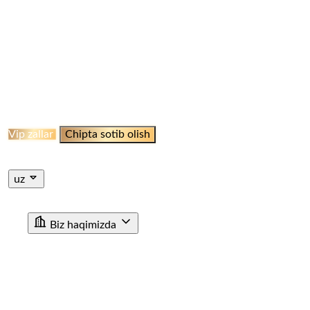
ELLIKQALA BEKATI
QO‘NG‘IROOT STANSIYASI
NAMANGAN BEKATI
MARGILON BEKATI
QO‘QON
STANSIYASI
JIZZAH BEKATI
NAVOI BEKATI
SHAHRISABZ STANSIYASI
QUMQO'RG'ON
STANTSIYASI
TERMIZ STANSIYASI
MISKEN
STANTSIYASI
NUKUS STANSIYASI
QARSHI
STANSIYASI
BUXORO STANSIYASI
XIVA BEKATI
KHAZARASP BEKATI
Onlayn Qabul
Vip zallar
Chipta sotib olish
Jismoniy shaxslar uchun chipta sotib olish
Yuridik shaxslar
uchun chipta sotib olish
uz
ru
en
uz
Biz haqimizda
"O'ZTEMIRYO'LYO'LOVCHI" AJ haqida
Rahbariyat
Rivojlanish strategiyasi
Korrupsiyaga qarshi ichki nazorat
Tashkiliy tuzilma
Tarix