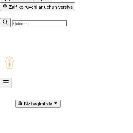
Zaif ko‘ruvchilar uchun versiya
MUTOLAA.COM
+998 71 299-94-50
1005
Aksiyadorlik jamiyati
O'ZTEMIRYO'LYO'LOVCHI
Biz haqimizda
"O'ZTEMIRYO'LYO'LOVCHI" AJ haqida
Rahbariyat
Rivojlanish strategiyasi
Korrupsiyaga qarshi ichki
nazorat
Tashkiliy tuzilma
Tarix
Korrupsiyaga Yangiliklar
Xalqaro faoliyat
Aloqa kanallari
Statistik Malumot
Bo'sh ish o'rinlari
Bog'lanish
Filiallar
Vokzal