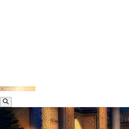
NAMANGAN BEKATI
MARGILON BEKATI
QO‘QON STANSIYASI
JIZZAH BEKATI
NAVOI BEKATI
SHAHRISABZ STANSIYASI
QUMQO'RG'ON STANTSIYASI
TERMIZ STANSIYASI
MISKEN STANTSIYASI
NUKUS STANSIYASI
QARSHI STANSIYASI
BUXORO STANSIYASI
XIVA BEKATI
KHAZARASP BEKATI
Onlayn Qabul
Chipta sotib olish
ru
en
uz