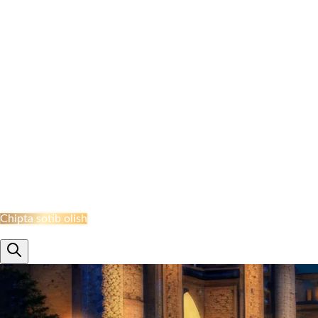
NAMANGAN BEKATI
MARGILON BEKATI
QO‘QON STANSIYASI
JIZZAH BEKATI
NAVOI BEKATI
SHAHRISABZ STANSIYASI
QUMQO'RG'ON STANTSIYASI
TERMIZ STANSIYASI
MISKEN STANTSIYASI
NUKUS STANSIYASI
QARSHI STANSIYASI
BUXORO STANSIYASI
XIVA BEKATI
KHAZARASP BEKATI
Onlayn Qabul
Chipta sotib olish
ru
en
uz