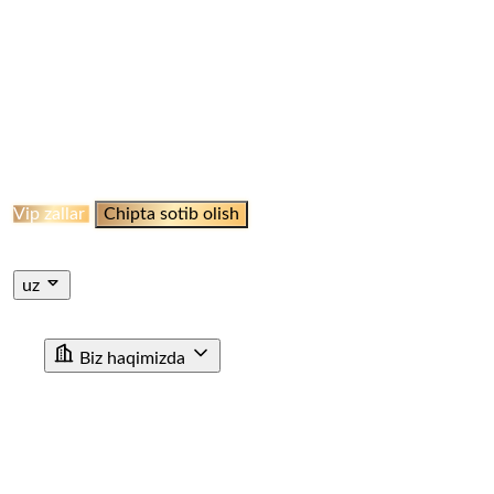
ELLIKQALA BEKATI
QO‘NG‘IROOT STANSIYASI
NAMANGAN BEKATI
MARGILON BEKATI
QO‘QON
STANSIYASI
JIZZAH BEKATI
NAVOI BEKATI
SHAHRISABZ STANSIYASI
QUMQO'RG'ON
STANTSIYASI
TERMIZ STANSIYASI
MISKEN
STANTSIYASI
NUKUS STANSIYASI
QARSHI
STANSIYASI
BUXORO STANSIYASI
XIVA BEKATI
KHAZARASP BEKATI
Onlayn Qabul
Vip zallar
Chipta sotib olish
Jismoniy shaxslar uchun chipta sotib olish
Yuridik shaxslar
uchun chipta sotib olish
uz
ru
en
uz
Biz haqimizda
"O'ZTEMIRYO'LYO'LOVCHI" AJ haqida
Rahbariyat
Rivojlanish strategiyasi
Korrupsiyaga qarshi ichki nazorat
Tashkiliy tuzilma
Tarix