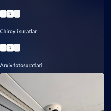
‹
1
›
Chiroyli suratlar
‹
1
›
Arxiv fotosuratlari