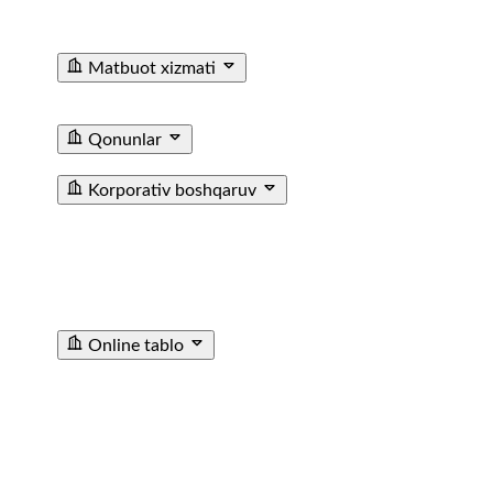
Ma'lumotxonalarining Telefon Raqamlari
Fuqarolar
Murojaati
Matbuot xizmati
Yangiliklar
Tenderlar
Poyezdlar va vagonlarning
fotogalereyasi
Video
E'lon
Qonunlar
T/y transporti haqida qonun
Farmoyishlar
Korporativ boshqaruv
JAMIYAT USTAVI
BIZNES REJA
KUZATUV KENGASHI
AZOLARI TARKIBI
CHORAKLIK VA YILLIK
HISOBOTLAR
ICHKI AUDIT XIZMATI
МУХИМ
ФАКТЛАР
ICHKI HUJJATLAR
SOTIB OLINGAN
AKSIYALAR HAQIDA MA’LUMOT
TASHQI AUDIT
HISOBOTI
Online tablo
TASHKENT SHIMOLIY BEKATI
TASHKENT JANUBIY
BEKATI
SAMARQAND BEKATI
URGANCH BEKATI
GULISTAN BEKATI
ANDIJON BEKATI
SHOVOT
BEKATI
POP STANSIYASI
ANGREN STANTSIYASI
KATTAQORGON BEKATI
DENAU STANTSIYASI
SARIOSIYO BEKATI
TURTKUL STANTSIYASI