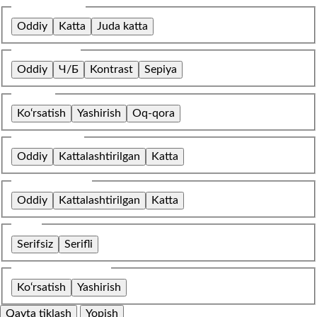
Shrift o‘lchami
Oddiy
Katta
Juda katta
Rang sxemasi
Oddiy
Ч/Б
Kontrast
Sepiya
Tasvirlar
Ko‘rsatish
Yashirish
Oq-qora
Harflar oralig‘i
Oddiy
Kattalashtirilgan
Katta
Qatorlar oralig‘i
Oddiy
Kattalashtirilgan
Katta
Shrift
Serifsiz
Serifli
O‘rnatilgan kontent
Ko‘rsatish
Yashirish
Qayta tiklash
Yopish