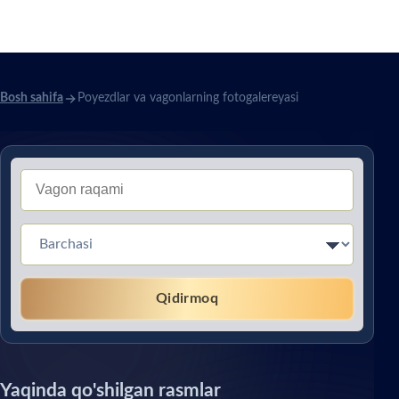
fotogalereyasi
Bosh sahifa
Poyezdlar va vagonlarning fotogalereyasi
Тип вагона (Без перевода)
Qidirmoq
Yaqinda qo'shilgan rasmlar