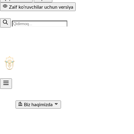
Zaif ko‘ruvchilar uchun versiya
MUTOLAA.COM
+998 71 299-94-50
1005
Aksiyadorlik jamiyati
O'ZTEMIRYO'LYO'LOVCHI
Biz haqimizda
"O'ZTEMIRYO'LYO'LOVCHI" AJ haqida
Rahbariyat
Rivojlanish strategiyasi
Korrupsiyaga qarshi ichki
nazorat
Tashkiliy tuzilma
Tarix
Korrupsiyaga Yangiliklar
Xalqaro faoliyat
Aloqa kanallari
Statistik Malumot
Bo'sh ish o'rinlari
Bog'lanish
Filiallar
Vokzal