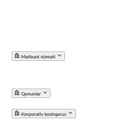
Korrupsiyaga Yangiliklar
Xalqaro faoliyat
Aloqa kanallari
Statistik Malumot
Bo'sh ish o'rinlari
Bog'lanish
Filiallar
Vokzal Ma'lumotxonalarining Telefon Raqamlari
Fuqarolar Murojaati
Matbuot xizmati
Yangiliklar
Tenderlar
Poyezdlar va vagonlarning fotogalereyasi
Video
E'lon
Qonunlar
T/y transporti haqida qonun
Farmoyishlar
Korporativ boshqaruv
JAMIYAT USTAVI
BIZNES REJA
KUZATUV KENGASHI AZOLARI TARKIBI