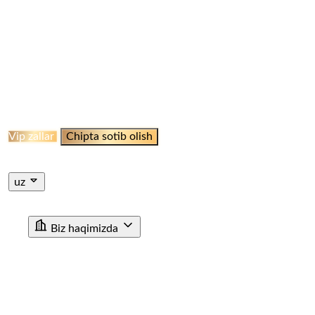
ELLIKQALA BEKATI
QO‘NG‘IROOT STANSIYASI
NAMANGAN BEKATI
MARGILON BEKATI
QO‘QON
STANSIYASI
JIZZAH BEKATI
NAVOI BEKATI
SHAHRISABZ STANSIYASI
QUMQO'RG'ON
STANTSIYASI
TERMIZ STANSIYASI
MISKEN
STANTSIYASI
NUKUS STANSIYASI
QARSHI
STANSIYASI
BUXORO STANSIYASI
XIVA BEKATI
KHAZARASP BEKATI
Onlayn Qabul
Vip zallar
Chipta sotib olish
Jismoniy shaxslar uchun chipta sotib olish
Yuridik shaxslar
uchun chipta sotib olish
uz
ru
en
uz
Biz haqimizda
"O'ZTEMIRYO'LYO'LOVCHI" AJ haqida
Rahbariyat
Rivojlanish strategiyasi
Korrupsiyaga qarshi ichki nazorat
Tashkiliy tuzilma
Tarix