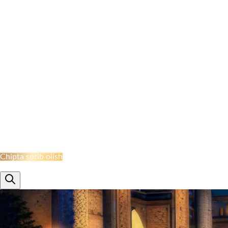
NAMANGAN BEKATI
MARGILON BEKATI
QO‘QON STANSIYASI
JIZZAH BEKATI
NAVOI BEKATI
SHAHRISABZ STANSIYASI
QUMQO'RG'ON STANTSIYASI
TERMIZ STANSIYASI
MISKEN STANTSIYASI
NUKUS STANSIYASI
QARSHI STANSIYASI
BUXORO STANSIYASI
XIVA BEKATI
KHAZARASP BEKATI
Onlayn Qabul
Chipta sotib olish
ru
en
uz