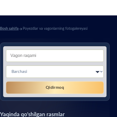
fotogalereyasi
Bosh sahifa
Poyezdlar va vagonlarning fotogalereyasi
Тип вагона (Без перевода)
Qidirmoq
Yaqinda qo'shilgan rasmlar