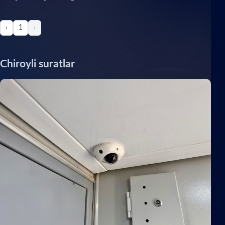
‹
1
›
Chiroyli suratlar