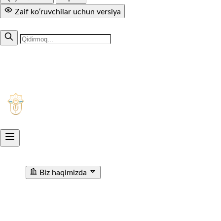
Zaif ko‘ruvchilar uchun versiya
MUTOLAA.COM
+998 71 299-94-50
1005
Aksiyadorlik jamiyati
O'ZTEMIRYO'LYO'LOVCHI
Biz haqimizda
"O'ZTEMIRYO'LYO'LOVCHI" AJ haqida
Rahbariyat
Rivojlanish strategiyasi
Korrupsiyaga qarshi ichki
nazorat
Tashkiliy tuzilma
Tarix
Korrupsiyaga Yangiliklar
Xalqaro faoliyat
Aloqa kanallari
Statistik Malumot
Bo'sh ish o'rinlari
Bog'lanish
Filiallar
Vokzal