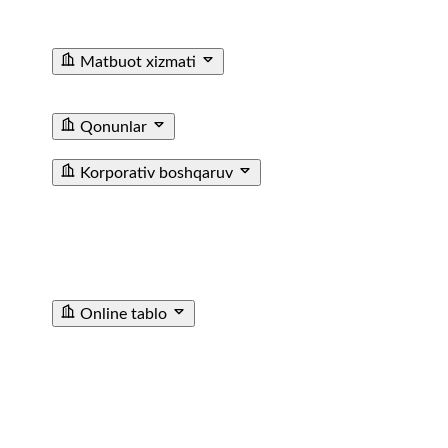
Ma'lumotxonalarining Telefon Raqamlari
Fuqarolar
Murojaati
Matbuot xizmati
Yangiliklar
Tenderlar
Poyezdlar va vagonlarning
fotogalereyasi
Video
E'lon
Qonunlar
T/y transporti haqida qonun
Farmoyishlar
Korporativ boshqaruv
JAMIYAT USTAVI
BIZNES REJA
KUZATUV KENGASHI
AZOLARI TARKIBI
CHORAKLIK VA YILLIK
HISOBOTLAR
ICHKI AUDIT XIZMATI
МУХИМ
ФАКТЛАР
ICHKI HUJJATLAR
SOTIB OLINGAN
AKSIYALAR HAQIDA MA’LUMOT
TASHQI AUDIT
HISOBOTI
Online tablo
TASHKENT SHIMOLIY BEKATI
TASHKENT JANUBIY
BEKATI
SAMARQAND BEKATI
URGANCH BEKATI
GULISTAN BEKATI
ANDIJON BEKATI
SHOVOT
BEKATI
POP STANSIYASI
ANGREN STANTSIYASI
KATTAQORGON BEKATI
DENAU STANTSIYASI
SARIOSIYO BEKATI
TURTKUL STANTSIYASI