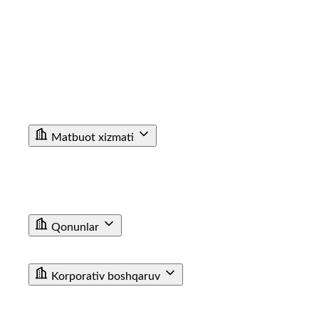
Korrupsiyaga Yangiliklar
Xalqaro faoliyat
Aloqa kanallari
Statistik Malumot
Bo'sh ish o'rinlari
Bog'lanish
Filiallar
Vokzal Ma'lumotxonalarining Telefon Raqamlari
Fuqarolar Murojaati
Matbuot xizmati
Yangiliklar
Tenderlar
Poyezdlar va vagonlarning fotogalereyasi
Video
E'lon
Qonunlar
T/y transporti haqida qonun
Farmoyishlar
Korporativ boshqaruv
JAMIYAT USTAVI
BIZNES REJA
KUZATUV KENGASHI AZOLARI TARKIBI