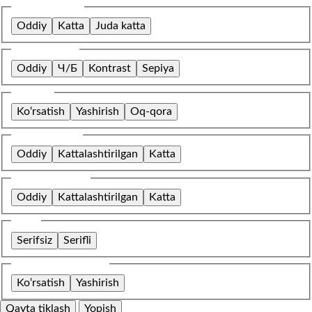
Shrift o‘lchami
Oddiy
Katta
Juda katta
Rang sxemasi
Oddiy
Ч/Б
Kontrast
Sepiya
Tasvirlar
Ko‘rsatish
Yashirish
Oq-qora
Harflar oralig‘i
Oddiy
Kattalashtirilgan
Katta
Qatorlar oralig‘i
Oddiy
Kattalashtirilgan
Katta
Shrift
Serifsiz
Serifli
O‘rnatilgan kontent
Ko‘rsatish
Yashirish
Qayta tiklash
Yopish