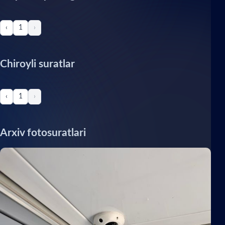
‹
1
›
Chiroyli suratlar
‹
1
›
Arxiv fotosuratlari