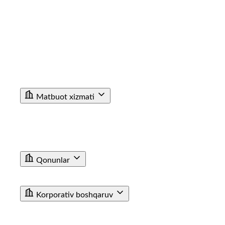
Korrupsiyaga Yangiliklar
Xalqaro faoliyat
Aloqa kanallari
Statistik Malumot
Bo'sh ish o'rinlari
Bog'lanish
Filiallar
Vokzal Ma'lumotxonalarining Telefon Raqamlari
Fuqarolar Murojaati
Matbuot xizmati
Yangiliklar
Tenderlar
Poyezdlar va vagonlarning fotogalereyasi
Video
E'lon
Qonunlar
T/y transporti haqida qonun
Farmoyishlar
Korporativ boshqaruv
JAMIYAT USTAVI
BIZNES REJA
KUZATUV KENGASHI AZOLARI TARKIBI