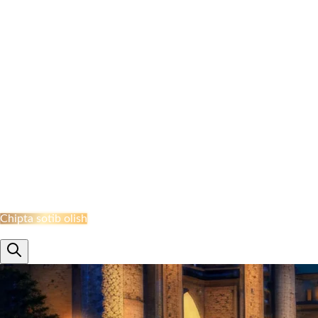
NAMANGAN BEKATI
MARGILON BEKATI
QO‘QON STANSIYASI
JIZZAH BEKATI
NAVOI BEKATI
SHAHRISABZ STANSIYASI
QUMQO'RG'ON STANTSIYASI
TERMIZ STANSIYASI
MISKEN STANTSIYASI
NUKUS STANSIYASI
QARSHI STANSIYASI
BUXORO STANSIYASI
XIVA BEKATI
KHAZARASP BEKATI
Onlayn Qabul
Chipta sotib olish
ru
en
uz