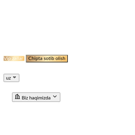
ELLIKQALA BEKATI
QO‘NG‘IROOT STANSIYASI
NAMANGAN BEKATI
MARGILON BEKATI
QO‘QON
STANSIYASI
JIZZAH BEKATI
NAVOI BEKATI
SHAHRISABZ STANSIYASI
QUMQO'RG'ON
STANTSIYASI
TERMIZ STANSIYASI
MISKEN
STANTSIYASI
NUKUS STANSIYASI
QARSHI
STANSIYASI
BUXORO STANSIYASI
XIVA BEKATI
KHAZARASP BEKATI
Onlayn Qabul
Vip zallar
Chipta sotib olish
Jismoniy shaxslar uchun chipta sotib olish
Yuridik shaxslar
uchun chipta sotib olish
uz
ru
en
uz
Biz haqimizda
"O'ZTEMIRYO'LYO'LOVCHI" AJ haqida
Rahbariyat
Rivojlanish strategiyasi
Korrupsiyaga qarshi ichki nazorat
Tashkiliy tuzilma
Tarix