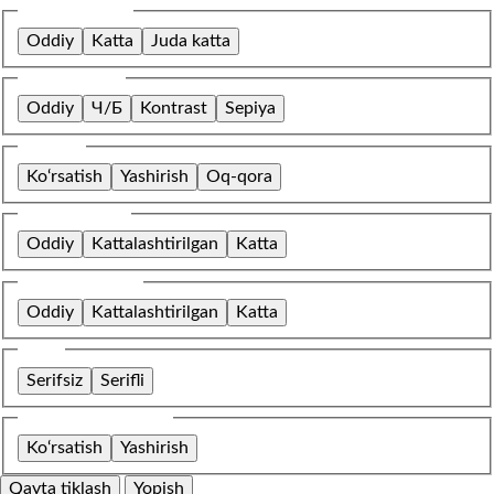
Shrift o‘lchami
Oddiy
Katta
Juda katta
Rang sxemasi
Oddiy
Ч/Б
Kontrast
Sepiya
Tasvirlar
Ko‘rsatish
Yashirish
Oq-qora
Harflar oralig‘i
Oddiy
Kattalashtirilgan
Katta
Qatorlar oralig‘i
Oddiy
Kattalashtirilgan
Katta
Shrift
Serifsiz
Serifli
O‘rnatilgan kontent
Ko‘rsatish
Yashirish
Qayta tiklash
Yopish