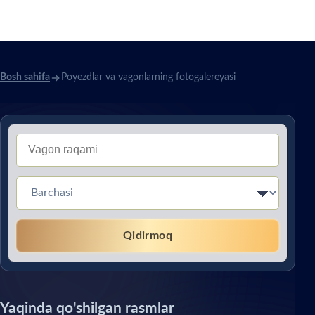
fotogalereyasi
Bosh sahifa
Poyezdlar va vagonlarning fotogalereyasi
Тип вагона (Без перевода)
Qidirmoq
Yaqinda qo'shilgan rasmlar