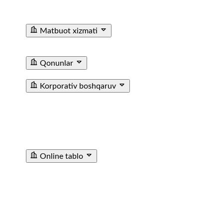
Ma'lumotxonalarining Telefon Raqamlari
Fuqarolar
Murojaati
Matbuot xizmati
Yangiliklar
Tenderlar
Poyezdlar va vagonlarning
fotogalereyasi
Video
E'lon
Qonunlar
T/y transporti haqida qonun
Farmoyishlar
Korporativ boshqaruv
JAMIYAT USTAVI
BIZNES REJA
KUZATUV KENGASHI
AZOLARI TARKIBI
CHORAKLIK VA YILLIK
HISOBOTLAR
ICHKI AUDIT XIZMATI
МУХИМ
ФАКТЛАР
ICHKI HUJJATLAR
SOTIB OLINGAN
AKSIYALAR HAQIDA MA’LUMOT
TASHQI AUDIT
HISOBOTI
Online tablo
TASHKENT SHIMOLIY BEKATI
TASHKENT JANUBIY
BEKATI
SAMARQAND BEKATI
URGANCH BEKATI
GULISTAN BEKATI
ANDIJON BEKATI
SHOVOT
BEKATI
POP STANSIYASI
ANGREN STANTSIYASI
KATTAQORGON BEKATI
DENAU STANTSIYASI
SARIOSIYO BEKATI
TURTKUL STANTSIYASI