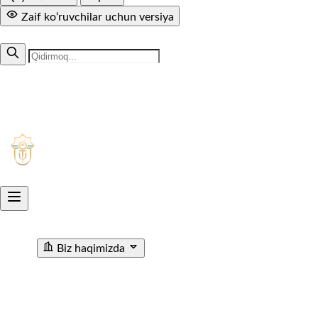
Zaif ko‘ruvchilar uchun versiya
MUTOLAA.COM
+998 71 299-94-50
1005
Aksiyadorlik jamiyati
O'ZTEMIRYO'LYO'LOVCHI
Biz haqimizda
"O'ZTEMIRYO'LYO'LOVCHI" AJ haqida
Rahbariyat
Rivojlanish strategiyasi
Korrupsiyaga qarshi ichki
nazorat
Tashkiliy tuzilma
Tarix
Korrupsiyaga Yangiliklar
Xalqaro faoliyat
Aloqa kanallari
Statistik Malumot
Bo'sh ish o'rinlari
Bog'lanish
Filiallar
Vokzal